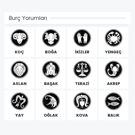
Burç Yorumları
KOÇ
BOĞA
İKİZLER
YENGEÇ
ASLAN
BAŞAK
TERAZİ
AKREP
YAY
OĞLAK
KOVA
BALIK