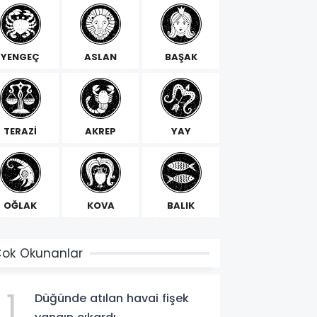
YENGEÇ
ASLAN
BAŞAK
TERAZİ
AKREP
YAY
OĞLAK
KOVA
BALIK
ok Okunanlar
1
Düğünde atılan havai fişek