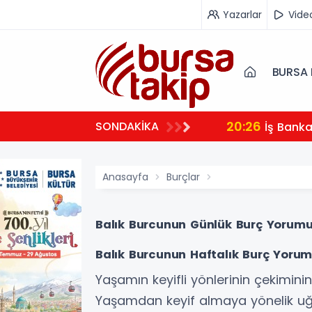
Yazarlar
Vide
BURSA 
20:26
SONDAKİKA
İş Bank
Anasayfa
Burçlar
Balık Burcunun Günlük Burç Yorumu
Balık Burcunun Haftalık Burç Yoru
Yaşamın keyifli yönlerinin çekimini
Yaşamdan keyif almaya yönelik uğraş