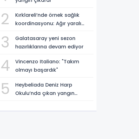
yangın çıkardı
2
Kırklareli’nde örnek sağlık
koordinasyonu: Ağır yaralı
hasta hava ambulansıyla
3
Galatasaray yeni sezon
Ankara’ya sevk edildi
hazırlıklarına devam ediyor
4
Vincenzo Italiano: "Takım
olmayı başardık"
5
Heybeliada Deniz Harp
Okulu’nda çıkan yangın
söndürüldü