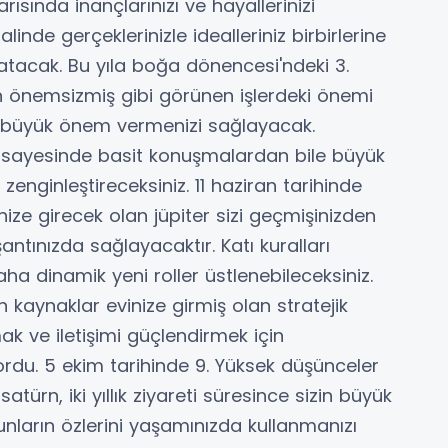
yarısında inançlarınızı ve hayallerinizi
nde gerçeklerinizle idealleriniz birbirlerine
patacak. Bu yıla boğa dönencesi'ndeki 3.
n önemsizmiş gibi görünen işlerdeki önemi
a büyük önem vermenizi sağlayacak.
 sayesinde basit konuşmalardan bile büyük
zenginleştireceksiniz. 11 haziran tarihinde
inize girecek olan jüpiter sizi geçmişinizden
antınızda sağlayacaktır. Katı kuralları
aha dinamik yeni roller üstlenebileceksiniz.
n kaynaklar evinize girmiş olan stratejik
mak ve iletişimi güçlendirmek için
ordu. 5 ekim tarihinde 9. Yüksek düşünceler
atürn, iki yıllık ziyareti süresince sizin büyük
unların özlerini yaşamınızda kullanmanızı