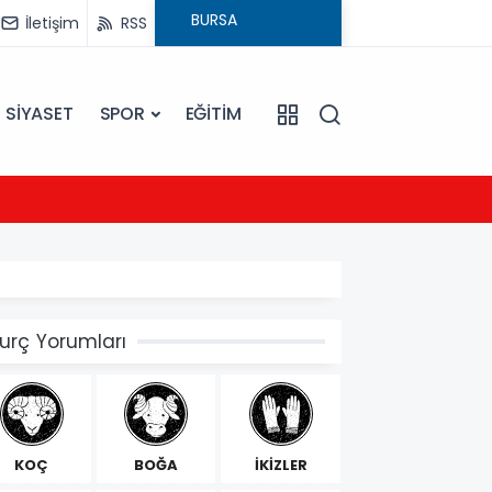
İletişim
RSS
SİYASET
SPOR
EĞİTİM
20:16
Sarıye
urç Yorumları
KOÇ
BOĞA
İKİZLER