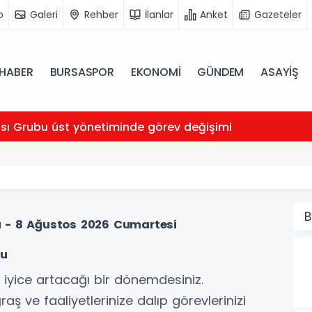
o
Galeri
Rehber
İlanlar
Anket
Gazeteler
HABER
BURSASPOR
EKONOMİ
GÜNDEM
ASAYİŞ
ası Grubu üst yönetiminde görev değişimi
B
 - 8 Ağustos 2026 Cumartesi
mu
n iyice artacağı bir dönemdesiniz.
 ve faaliyetlerinize dalıp görevlerinizi