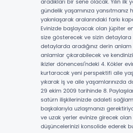
aradıkları bir sene olacak. Yılın ilk 
gündelik yaşamınıza yansıtmanız hali
yakınlaşarak aralarındaki farkı ka
Evinizde başlayacak olan jüpiter e
size gösterecek ve sizin detaylar
detaylarda aradığınız derin anlam
anlamlar çıkarabilecek ve kendinizi 
ikizler dönencesi'ndeki 4. Kökler ev
kurtaracak yeni perspektifi aile yaş
yıkarak iş ve aile yaşamlarınızda d
29 ekim 2009 tarihinde 8. Paylaşıla
satürn ilişkilerinizde adaleti sağla
başkalarıyla uzlaşmanızı gerektiriy
ve uzak yerler evinize girecek olan s
düşüncelerinizi konsolide ederek b