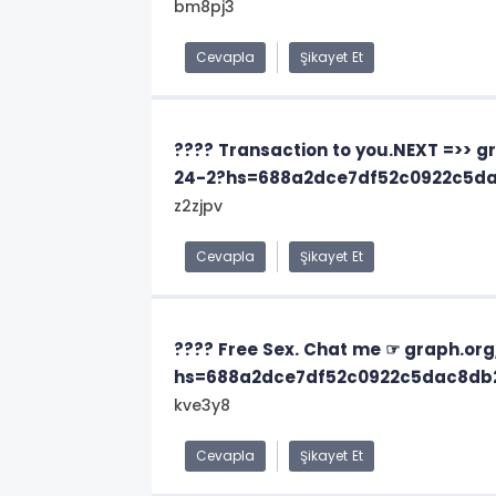
bm8pj3
Cevapla
Şikayet Et
???? Transaction to you.NEXT =>>
24-2?hs=688a2dce7df52c0922c5d
z2zjpv
Cevapla
Şikayet Et
???? Free Sex. Chat me ☞ graph.org
hs=688a2dce7df52c0922c5dac8db
kve3y8
Cevapla
Şikayet Et