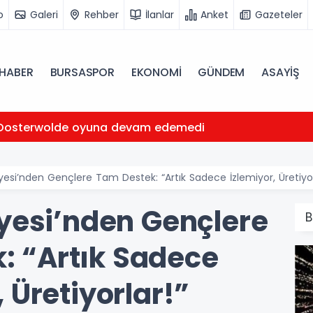
o
Galeri
Rehber
İlanlar
Anket
Gazeteler
HABER
BURSASPOR
EKONOMİ
GÜNDEM
ASAYİŞ
Oosterwolde oyuna devam edemedi
iyesi’nden Gençlere Tam Destek: “Artık Sadece İzlemiyor, Üretiyor
iyesi’nden Gençlere
B
: “Artık Sadece
, Üretiyorlar!”