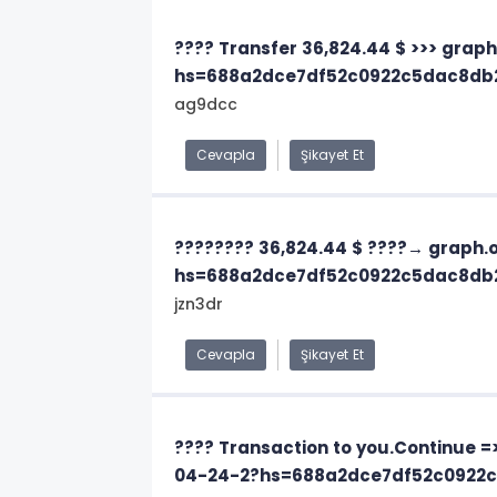
???? Transfer 36,824.44 $ >>> gr
hs=688a2dce7df52c0922c5dac8db
ag9dcc
Cevapla
Şikayet Et
???????? 36,824.44 $ ????→ grap
hs=688a2dce7df52c0922c5dac8db
jzn3dr
Cevapla
Şikayet Et
???? Transaction to you.Continue
04-24-2?hs=688a2dce7df52c0922