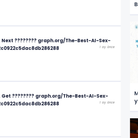
B
T. Next ???????? graph.org/The-Best-AI-Sex-
1 ay önce
52c0922c5dac8db286288
M
$. Get ???????? graph.org/The-Best-AI-Sex-
y
1 ay önce
52c0922c5dac8db286288