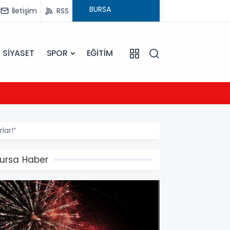
İletişim
RSS
SİYASET
SPOR
EĞİTİM
21:54
UEFA Ş
lar!”
ursa Haber