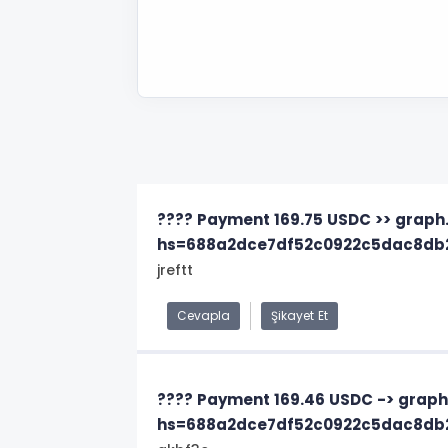
???? Payment 169.75 USDC >> gra
hs=688a2dce7df52c0922c5dac8db
jreftt
Cevapla
Şikayet Et
???? Payment 169.46 USDC -> gra
hs=688a2dce7df52c0922c5dac8db