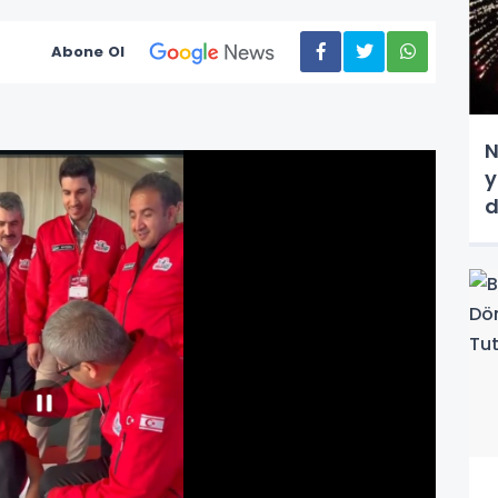
Abone Ol
N
y
d