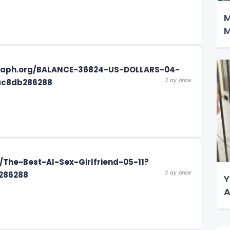
M
M
 graph.org/BALANCE-36824-US-DOLLARS-04-
3 ay önce
ac8db286288
/The-Best-AI-Sex-Girlfriend-05-11?
3 ay önce
286288
Y
A