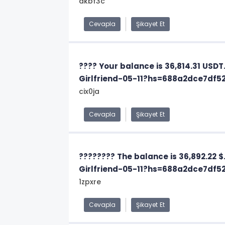
akbf3c
Cevapla
Şikayet Et
???? Your balance is 36,814.31 USD
Girlfriend-05-11?hs=688a2dce7df
cix0ja
Cevapla
Şikayet Et
???????? The balance is 36,892.22 
Girlfriend-05-11?hs=688a2dce7df
1zpxre
Cevapla
Şikayet Et