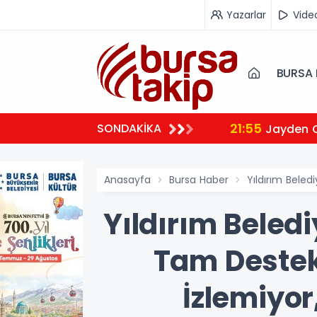
Yazarlar
Vide
BURSA 
21:55
SONDAKİKA
Jayden 
Anasayfa
Bursa Haber
Yıldırım Beled
Yıldırım Beled
Tam Destek
İzlemiyor