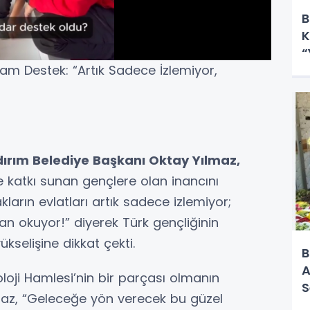
B
K
“
Tam Destek: “Artık Sadece İzlemiyor,
Y
ırım Belediye Başkanı Oktay Yılmaz,
ne katkı sunan gençlere olan inancını
ların evlatları artık sadece izlemiyor;
an okuyor!” diyerek Türk gençliğinin
kselişine dikkat çekti.
B
A
noloji Hamlesi’nin bir parçası olmanın
S
lmaz, “Geleceğe yön verecek bu güzel