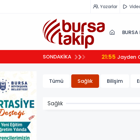
Yazarlar
Vide
BURSA 
21:55
SONDAKİKA
Jayden 
Tümü
Sağlık
Bilişim
E
Sağlık