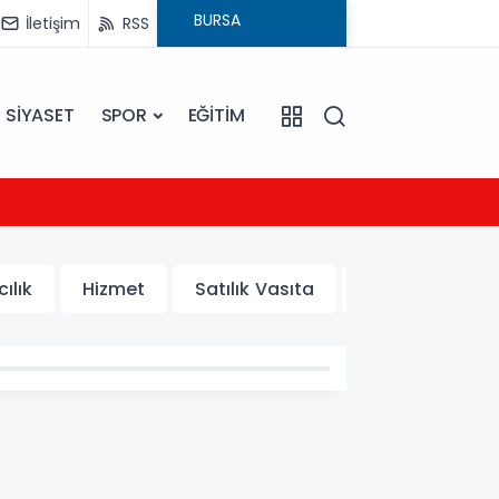
İletişim
RSS
SİYASET
SPOR
EĞİTİM
21:54
UEFA Ş
ılık
Hizmet
Satılık Vasıta
Rent a Car