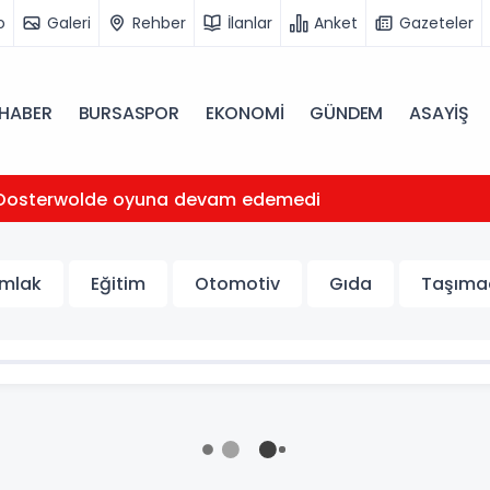
o
Galeri
Rehber
İlanlar
Anket
Gazeteler
HABER
BURSASPOR
EKONOMİ
GÜNDEM
ASAYİŞ
Oosterwolde oyuna devam edemedi
mlak
Eğitim
Otomotiv
Gıda
Taşımac