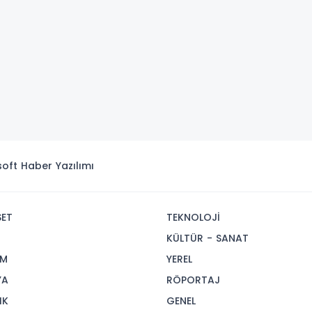
isoft
Haber Yazılımı
SET
TEKNOLOJİ
R
KÜLTÜR - SANAT
İM
YEREL
YA
RÖPORTAJ
IK
GENEL