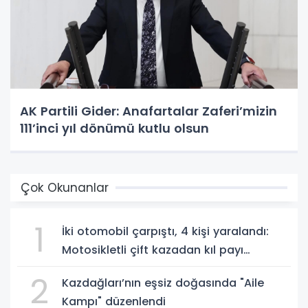
AK Partili Gider: Anafartalar Zaferi’mizin
111’inci yıl dönümü kutlu olsun
Çok Okunanlar
1
İki otomobil çarpıştı, 4 kişi yaralandı:
Motosikletli çift kazadan kıl payı
kurtuldu
2
Kazdağları’nın eşsiz doğasında "Aile
Kampı" düzenlendi