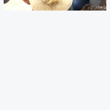
Türkiye Deniz Canlıları Müzesi Kurucusu Balıkçı
Kenan Balcı’dan yaz ayları öncesi balon balığı
konusunda uyarılarda bulundu. Balcı, "Sıcak
suları seven ve zehriyle ölümcül tehlike saçan
balon balığı, Ege ve Akdeniz’den sonra
Marmara Denizi’nde de görülmeye başlandı"
dedi.
Denizlerimizde biyoçeşitliliği tehdit eden ve
insan sağlığı için büyük risk oluşturan istilacı
türlerin başında gelen balon balığı, rotasını