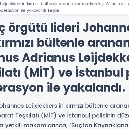
eijdekkers’in kırmızı bültenle aranan kardeşi kardeşi Wilhelmus Adr
operasyon ile yakalandı. Leijde
ç örgütü lideri Johann
kırmızı bültenle arana
us Adrianus Leijdekker
latı (MİT) ve İstanbul 
rasyon ile yakalandı. 
Johannes Leijdekkers’in kırmızı bültenle aran
hbarat Teşkilatı (MİT) ve İstanbul polisinin dü
da yetkili makamlarınca, "Suçtan Kaynaklanan