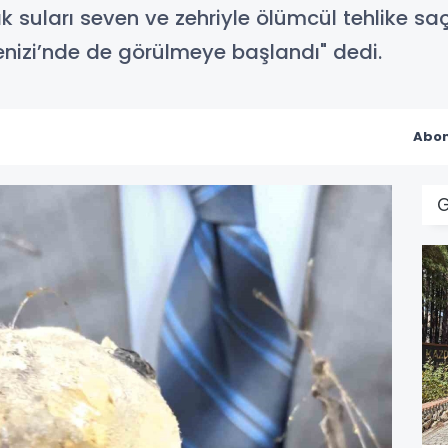
ak suları seven ve zehriyle ölümcül tehlike sa
izi’nde de görülmeye başlandı" dedi.
Abon
G