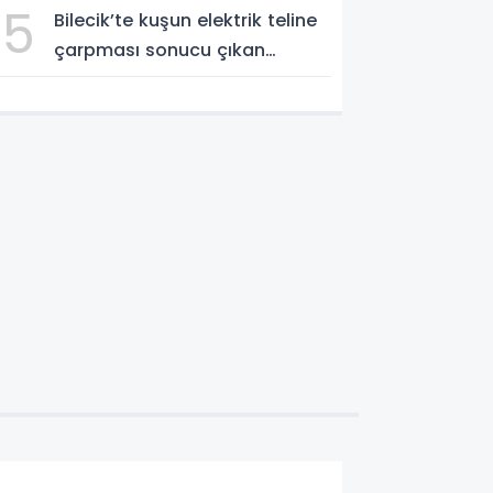
5
Bilecik’te kuşun elektrik teline
çarpması sonucu çıkan
yangın kontrol altına alındı