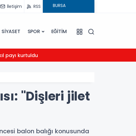
İletişim
RSS
SİYASET
SPOR
EĞİTİM
23:01
kıl payı kurtuldu
Karac
: "Dişleri jilet
 öncesi balon balığı konusunda