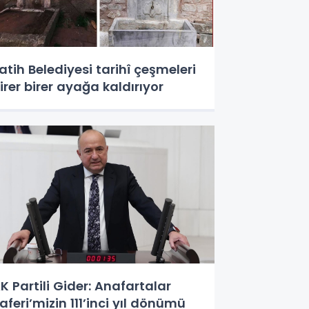
atih Belediyesi tarihî çeşmeleri
irer birer ayağa kaldırıyor
K Partili Gider: Anafartalar
aferi’mizin 111’inci yıl dönümü