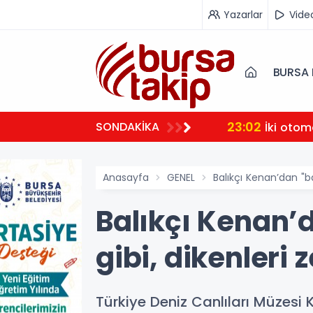
Yazarlar
Vide
BURSA 
23:02
SONDAKİKA
İki otom
Anasayfa
GENEL
Balıkçı Kenan’dan "balo
Balıkçı Kenan’da
gibi, dikenleri z
Türkiye Deniz Canlıları Müzesi