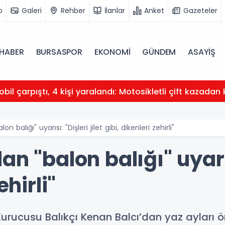
o
Galeri
Rehber
İlanlar
Anket
Gazeteler
HABER
BURSASPOR
EKONOMİ
GÜNDEM
ASAYİŞ
obil çarpıştı, 4 kişi yaralandı: Motosikletli çift kazadan 
n balığı" uyarısı: "Dişleri jilet gibi, dikenleri zehirli"
n "balon balığı" uyarısı
ehirli"
 Kurucusu Balıkçı Kenan Balcı’dan yaz ayları