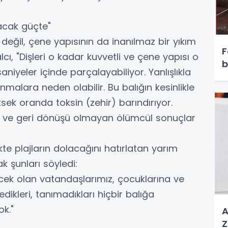
yacak güçte"
 değil, çene yapısının da inanılmaz bir yıkım
F
ı, "Dişleri o kadar kuvvetli ve çene yapısı o
b
aniyeler içinde parçalayabiliyor. Yanlışlıkla
anmalara neden olabilir. Bu balığın kesinlikle
sek oranda toksin (zehir) barındırıyor.
r ve geri dönüşü olmayan ölümcül sonuçlar
ikte plajların dolacağını hatırlatan yarım
ak şunları söyledi:
ecek olan vatandaşlarımız, çocuklarına ve
edikleri, tanımadıkları hiçbir balığa
ok."
A
Z