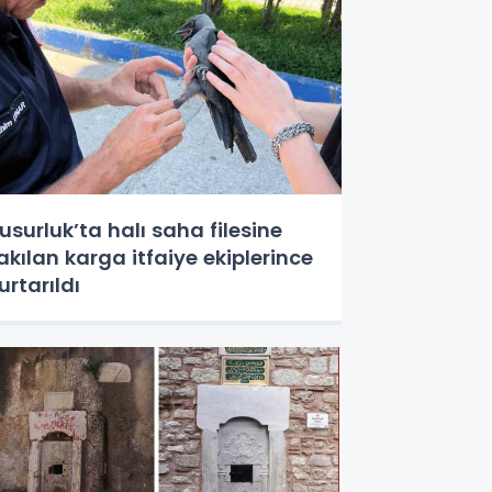
usurluk’ta halı saha filesine
akılan karga itfaiye ekiplerince
urtarıldı