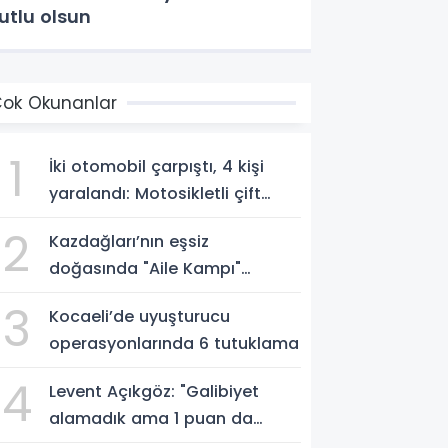
utlu olsun
ok Okunanlar
1
İki otomobil çarpıştı, 4 kişi
yaralandı: Motosikletli çift
kazadan kıl payı kurtuldu
2
Kazdağları’nın eşsiz
doğasında "Aile Kampı"
düzenlendi
3
Kocaeli’de uyuşturucu
operasyonlarında 6 tutuklama
4
Levent Açıkgöz: "Galibiyet
alamadık ama 1 puan da
kaybetmekten iyidir"