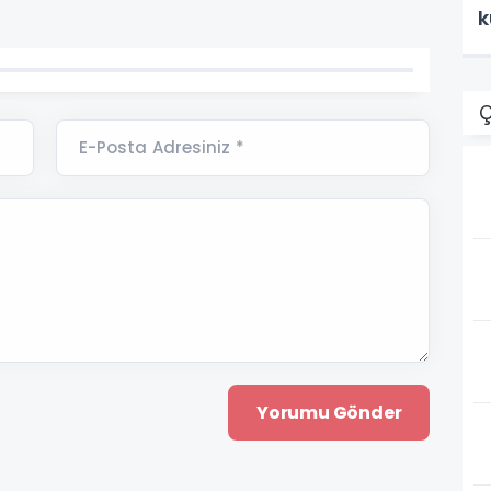
k
Ç
E-Posta Adresiniz *