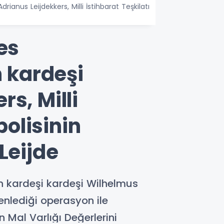
ianus Leijdekkers, Milli İstihbarat Teşkilatı
es
n kardeşi
s, Milli
polisinin
Leijde
an kardeşi kardeşi Wilhelmus
zenlediği operasyon ile
 Mal Varlığı Değerlerini