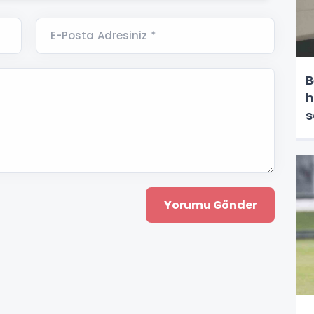
E-Posta Adresiniz *
B
h
s
e