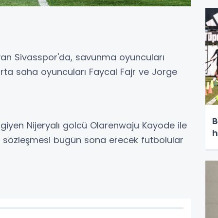
ç
yan Sivasspor'da, savunma oyuncuları
a saha oyuncuları Faycal Fajr ve Jorge
B
 giyen Nijeryalı golcü Olarenwaju Kayode ile
h
 sözleşmesi bugün sona erecek futbolular