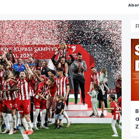
Abon
F
B
a
Z
h