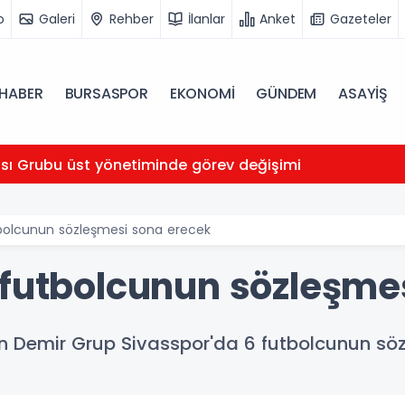
o
Galeri
Rehber
İlanlar
Anket
Gazeteler
HABER
BURSASPOR
EKONOMİ
GÜNDEM
ASAYİŞ
ası Grubu üst yönetiminde görev değişimi
tbolcunun sözleşmesi sona erecek
 futbolcunun sözleşme
en Demir Grup Sivasspor'da 6 futbolcunun söz