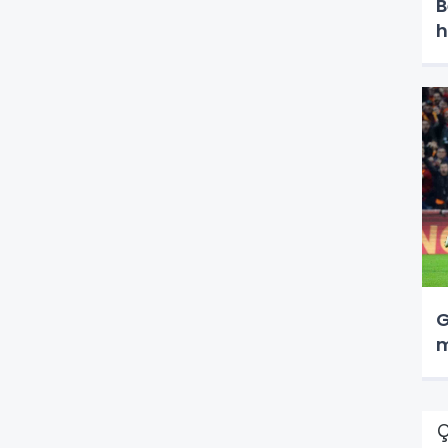
B
h
G
m
Ç