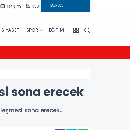
İletişim
RSS
SİYASET
SPOR
EĞİTİM
20:16
Sarıye
si sona erecek
leşmesi sona erecek..