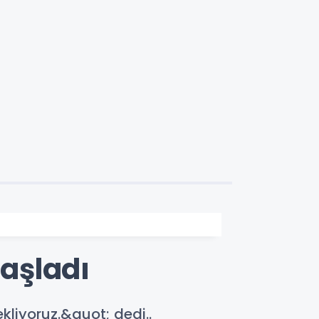
aşladı
kliyoruz.&quot; dedi..