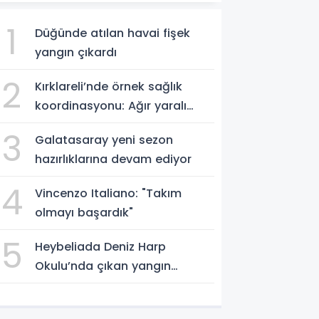
1
Düğünde atılan havai fişek
yangın çıkardı
2
Kırklareli’nde örnek sağlık
koordinasyonu: Ağır yaralı
hasta hava ambulansıyla
3
Galatasaray yeni sezon
Ankara’ya sevk edildi
hazırlıklarına devam ediyor
4
Vincenzo Italiano: "Takım
olmayı başardık"
5
Heybeliada Deniz Harp
Okulu’nda çıkan yangın
söndürüldü