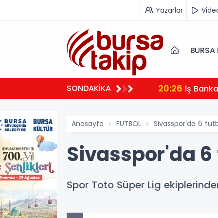
Yazarlar
Vide
BURSA 
20:26
SONDAKİKA
İş Bank
Anasayfa
FUTBOL
Sivasspor'da 6 fu
Sivasspor'da 6
Spor Toto Süper Lig ekiplerind