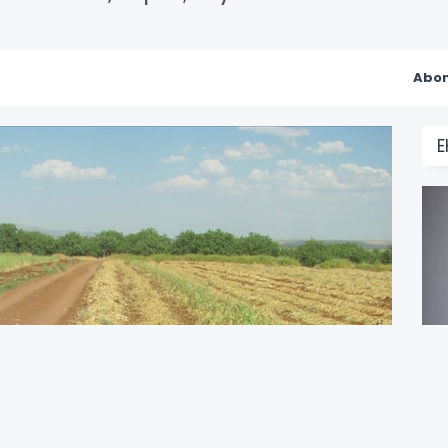
Abon
İ
y