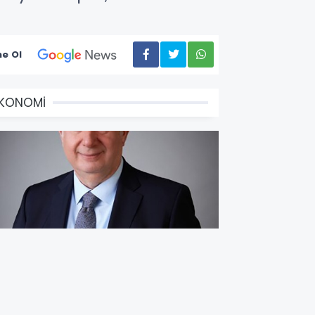
e Ol
EKONOMİ
ş Bankası Grubu üst
önetiminde görev değişimi