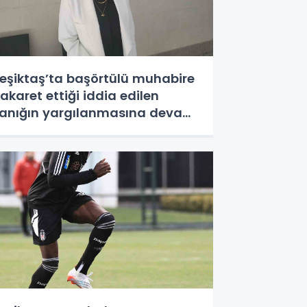
eşiktaş’ta başörtülü muhabire
akaret ettiği iddia edilen
anığın yargılanmasına devam
dildi