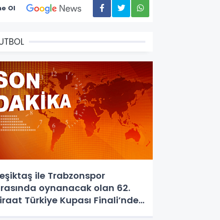
e Ol
UTBOL
eşiktaş ile Trabzonspor
rasında oynanacak olan 62.
iraat Türkiye Kupası Finali’nde
akem Ali Şansalan düdük