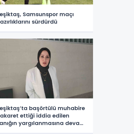
eşiktaş, Samsunspor maçı
azırlıklarını sürdürdü
eşiktaş’ta başörtülü muhabire
akaret ettiği iddia edilen
anığın yargılanmasına devam
dildi