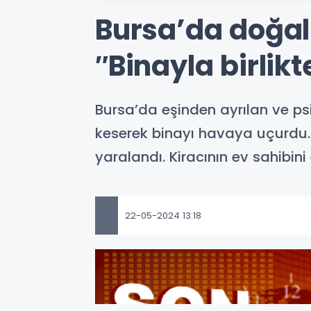
Bursa’da doğal 
″Binayla birlik
Bursa’da eşinden ayrılan ve psik
keserek binayı havaya uçurdu. 
yaralandı. Kiracının ev sahibini
22-05-2024 13:18