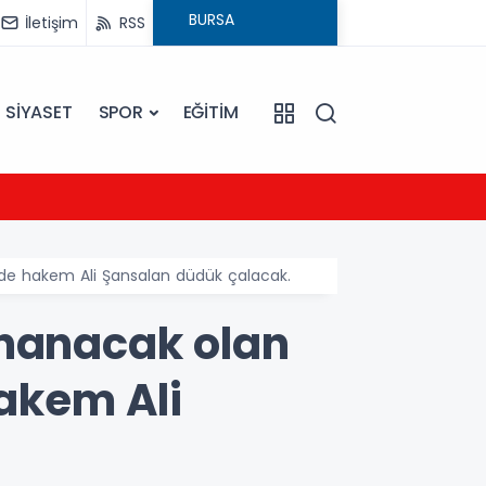
İletişim
RSS
SİYASET
SPOR
EĞİTİM
23:09
Ezine
’nde hakem Ali Şansalan düdük çalacak.
ynanacak olan
hakem Ali