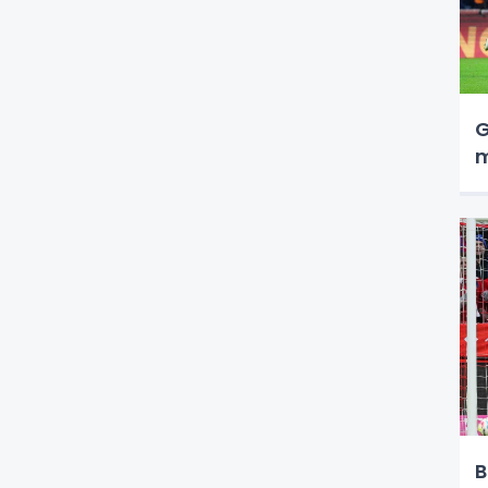
G
m
B