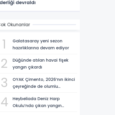
iderliği devraldı
ok Okunanlar
1
Galatasaray yeni sezon
hazırlıklarına devam ediyor
2
Düğünde atılan havai fişek
yangın çıkardı
3
OYAK Çimento, 2026’nın ikinci
çeyreğinde de olumlu
performansını sürdürdü
4
Heybeliada Deniz Harp
Okulu’nda çıkan yangın
söndürüldü