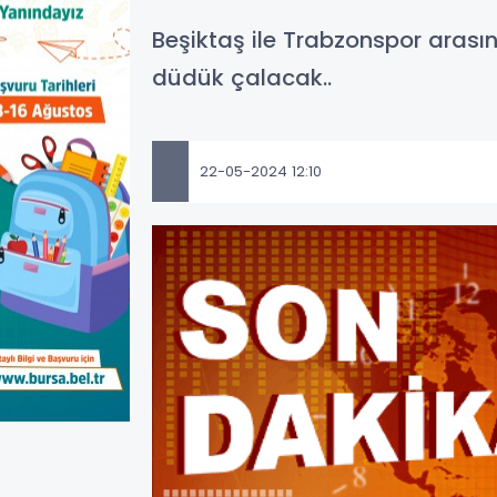
Beşiktaş ile Trabzonspor arası
düdük çalacak..
22-05-2024 12:10