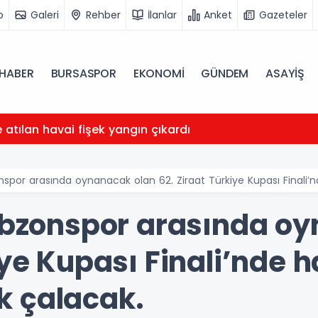
o
Galeri
Rehber
İlanlar
Anket
Gazeteler
HABER
BURSASPOR
EKONOMİ
GÜNDEM
ASAYİŞ
atılan havai fişek yangın çıkardı
onspor arasında oynanacak olan 62. Ziraat Türkiye Kupası Finali
rabzonspor arasında o
iye Kupası Finali’nde 
k çalacak.