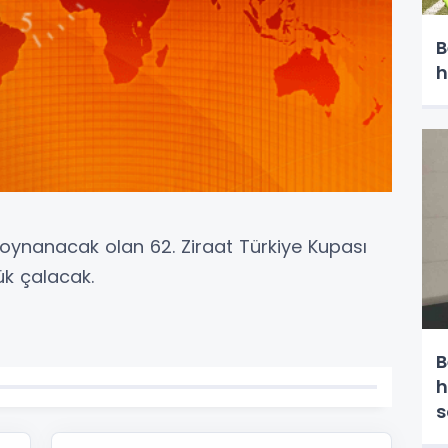
B
h
 oynanacak olan 62. Ziraat Türkiye Kupası
ük çalacak.
B
h
s
e