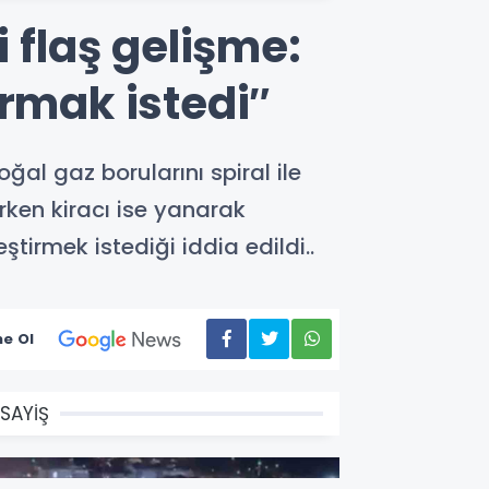
 flaş gelişme:
urmak istedi″
ğal gaz borularını spiral ile
ken kiracı ise yanarak
tirmek istediği iddia edildi..
e Ol
SAYİŞ