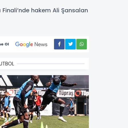
ı Finali’nde hakem Ali Şansalan
e Ol
UTBOL