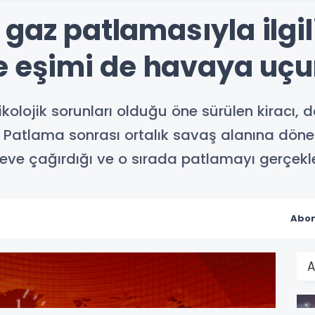
gaz patlamasıyla ilgili
te eşimi de havaya uç
olojik sorunları olduğu öne sürülen kiracı, do
Patlama sonrası ortalık savaş alanına döner
 eve çağırdığı ve o sırada patlamayı gerçekleş
Abon
A