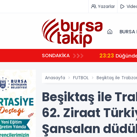
Yazarlar
Vide
BURSA 
23:23
SONDAKİKA
 ambulansıyla Ankara’ya sevk edildi
Düğünde 
Anasayfa
FUTBOL
Beşiktaş ile Trabz
Beşiktaş ile T
62. Ziraat Türk
Şansalan düdü