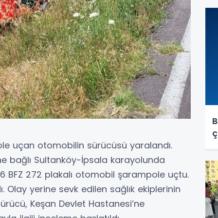
y
B
ç
ole uçan otomobilin sürücüsü yaralandı.
esine bağlı Sultanköy-İpsala karayolunda
6 BFZ 272 plakalı otomobil şarampole uçtu.
 Olay yerine sevk edilen sağlık ekiplerinin
sürücü, Keşan Devlet Hastanesi’ne