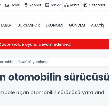
o
Galeri
Rehber
İlanlar
Anket
Gazeteler
HABER
BURSASPOR
EKONOMİ
GÜNDEM
ASAYİŞ
Oosterwolde oyuna devam edemedi
omobilin sürücüsü yaralandı
 otomobilin sürücüsü
rampole uçan otomobilin sürücüsü yaralandı.