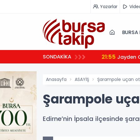
Yazarlar
Vide
BURSA 
21:55
SONDAKİKA
Jayden 
Anasayfa
ASAYİŞ
Şarampole uçan ot
Şarampole uçan
Edirne’nin İpsala ilçesinde şa