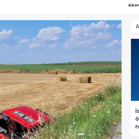
Abon
A
İ
ö
n
h