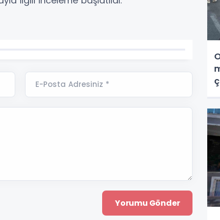
ayla ilgili inceleme başlatıldı.
O
m
ç
E-Posta Adresiniz *