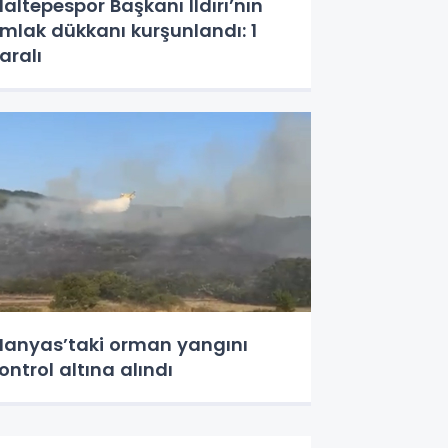
altepespor Başkanı Ildırı’nın
mlak dükkanı kurşunlandı: 1
aralı
anyas’taki orman yangını
ontrol altına alındı