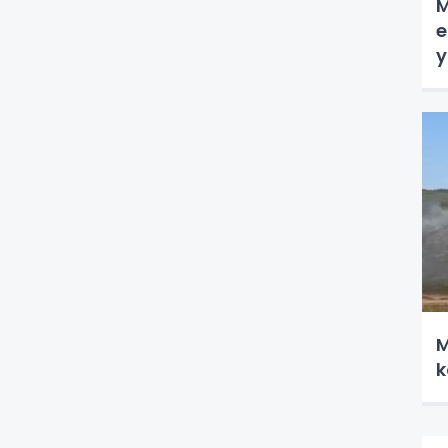
M
e
y
M
k