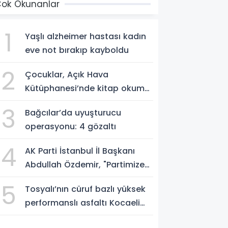
ok Okunanlar
1
Yaşlı alzheimer hastası kadın
eve not bırakıp kayboldu
2
Çocuklar, Açık Hava
Kütüphanesi’nde kitap okuma
alışkanlığı kazanıyorlar
3
Bağcılar’da uyuşturucu
operasyonu: 4 gözaltı
4
AK Parti İstanbul İl Başkanı
Abdullah Özdemir, "Partimize
katılımlar sadece AK Parti’nin
5
Tosyalı’nın cüruf bazlı yüksek
değil, Türkiye’nin büyümesidir"
performanslı asfaltı Kocaeli
yollarında