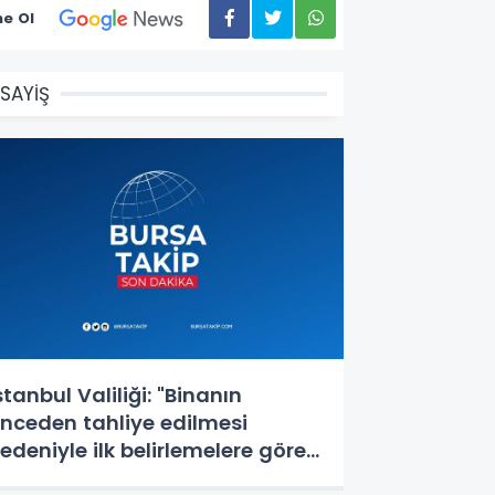
e Ol
SAYİŞ
stanbul Valiliği: "Binanın
nceden tahliye edilmesi
edeniyle ilk belirlemelere göre
erhangi bir can kaybı veya