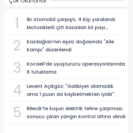
Çok Okunanlar
1
İki otomobil çarpıştı, 4 kişi yaralandı:
Motosikletli çift kazadan kıl payı
kurtuldu
2
Kazdağları’nın eşsiz doğasında "Aile
Kampı" düzenlendi
3
Kocaeli’de uyuşturucu operasyonlarında
6 tutuklama
4
Levent Açıkgöz: "Galibiyet alamadık
ama 1 puan da kaybetmekten iyidir"
5
Bilecik’te kuşun elektrik teline çarpması
sonucu çıkan yangın kontrol altına alındı