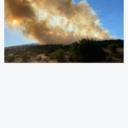
Bilecik’te çıkan anız yangını, rüzgarın etkisiyle
ormanlık alana sıçradı. Alevlere 2 helikopter
havadan, 100 personel karadan müdahale
ediyor.