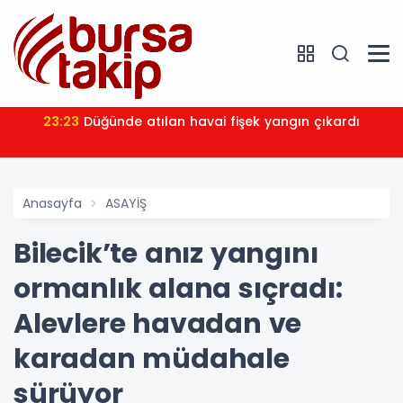
23:23
Düğünde atılan havai fişek yangın çıkardı
Anasayfa
ASAYİŞ
Bilecik’te anız yangını
ormanlık alana sıçradı:
Alevlere havadan ve
karadan müdahale
sürüyor