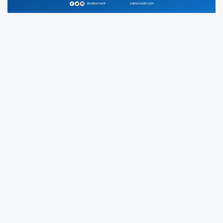
Bakırköy Cumhuriyet Başsavcılığınca, ‘Ekrem
İmamoğlu Çıkar Amaçlı Suç Örgütü’
duruşmasında görüntü ve ses kaydı alıp
sosyal medya hesabından paylaşan kişiler
hakkında resen soruşturma başlatıldı.
Bakırköy Cumhuriyet Başsavcılığı tarafından
‘Ekrem İmamoğlu Çıkar Amaçlı Suç Örgütü’
davasının duruşmasında görüntü ve ses kaydı
alanlar hakkında soruşturma başlatıldı.
Başsavcılık’tan yapılan açıklamada, "İstanbul
33. Ağır Ceza Mahkemesi’nin 2026/208 Esas
sayılı dosyanın, Marmara Ceza İnfaz Kurumları