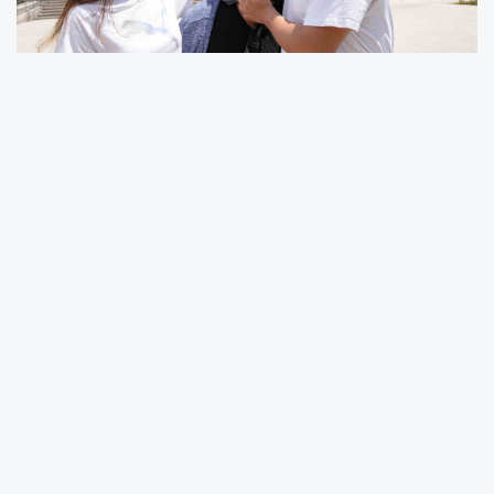
Edirne’de 22 Aralık 2025 tarihinde Meriç Nehri
kıyısında kaybolan 25 yaşındaki Ensar
Çakır’dan yaklaşık 6,5 aydır haber alınamıyor.
Hakkında Interpol tarafından Sarı Bülten
çıkarılan gençten halen bir iz bulunamazken,
ailesi arama çalışmalarının genişletilmesini ve
Yunanistan’da arama yapabilmeleri için vize
kolaylığı sağlanmasını istedi.
Edirne’de 22 Aralık 2025 tarihinde Meriç Nehri