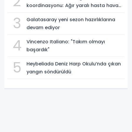
2
koordinasyonu: Ağır yaralı hasta hava
ambulansıyla Ankara’ya sevk edildi
3
Galatasaray yeni sezon hazırlıklarına
devam ediyor
4
Vincenzo Italiano: "Takım olmayı
başardık"
5
Heybeliada Deniz Harp Okulu’nda çıkan
yangın söndürüldü