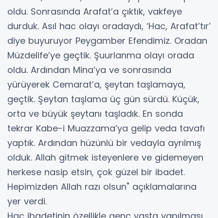
oldu. Sonrasında Arafat’a çıktık, vakfeye
durduk. Asıl hac olayı oradaydı, ‘Hac, Arafat’tır’
diye buyuruyor Peygamber Efendimiz. Oradan
Müzdelife’ye geçtik. Şuurlanma olayı orada
oldu. Ardından Mina’ya ve sonrasında
yürüyerek Cemarat’a, şeytan taşlamaya,
geçtik. Şeytan taşlama üç gün sürdü. Küçük,
orta ve büyük şeytanı taşladık. En sonda
tekrar Kabe-i Muazzama’ya gelip veda tavafı
yaptık. Ardından hüzünlü bir vedayla ayrılmış
olduk. Allah gitmek isteyenlere ve gidemeyen
herkese nasip etsin, çok güzel bir ibadet.
Hepimizden Allah razı olsun" açıklamalarına
yer verdi.
Hac ibadetinin özellikle genç yaşta yapılması