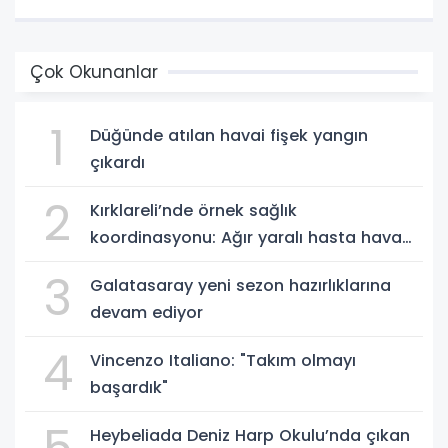
Çok Okunanlar
1
Düğünde atılan havai fişek yangın
çıkardı
2
Kırklareli’nde örnek sağlık
koordinasyonu: Ağır yaralı hasta hava
ambulansıyla Ankara’ya sevk edildi
3
Galatasaray yeni sezon hazırlıklarına
devam ediyor
4
Vincenzo Italiano: "Takım olmayı
başardık"
Heybeliada Deniz Harp Okulu’nda çıkan