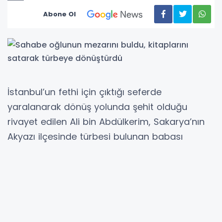
Abone Ol
İstanbul’un fethi için çıktığı seferde
yaralanarak dönüş yolunda şehit olduğu
rivayet edilen Ali bin Abdülkerim, Sakarya’nın
Akyazı ilçesinde türbesi bulunan babası
Hazreti Malik bin Ebi Havli’nin karşısına
defnedildi. Yaptığı çalışmalarla mezarı tespit
eden tarihçi, okuduğu kitapları satarak alanı
türbeye dönüştürdü.
Akyazı ilçesi Pazarköy Mahallesi’nde türbesi