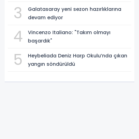
ambulansıyla Ankara’ya sevk edildi
3
Galatasaray yeni sezon hazırlıklarına
devam ediyor
4
Vincenzo Italiano: "Takım olmayı
başardık"
5
Heybeliada Deniz Harp Okulu’nda çıkan
yangın söndürüldü