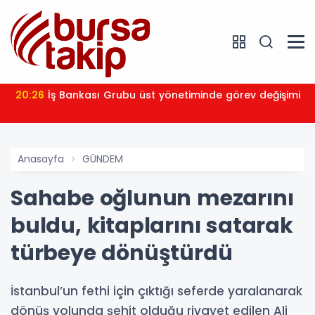
20:26
İş Bankası Grubu üst yönetiminde görev değişimi
Anasayfa
GÜNDEM
Sahabe oğlunun mezarını
buldu, kitaplarını satarak
türbeye dönüştürdü
İstanbul’un fethi için çıktığı seferde yaralanarak
dönüş yolunda şehit olduğu rivayet edilen Ali