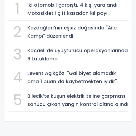
1
İki otomobil çarpıştı, 4 kişi yaralandı:
Motosikletli çift kazadan kıl payı
kurtuldu
2
Kazdağları’nın eşsiz doğasında "Aile
Kampı" düzenlendi
3
Kocaeli’de uyuşturucu operasyonlarında
6 tutuklama
4
Levent Açıkgöz: "Galibiyet alamadık
ama 1 puan da kaybetmekten iyidir"
5
Bilecik’te kuşun elektrik teline çarpması
sonucu çıkan yangın kontrol altına alındı