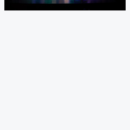
Küçükçekmece Belediyesi Tiyatro Okulu’nun bu
yıl mezun ettiği 17 öğrencisi yedi aylık yoğun
eğitimin ardından " İnsanüstü" adlı oyunla,
Sefaköy Kültür ve Sanat Merkezi’nde dünya
prömiyeri yaptı.
Yapay zekâ ve insan ilişkisini konu alan
oyunun, metninden müziklerine, kostümünden
dekoruna ve afiş tasarımına kadar her
aşamasında aktif rol alan ve Tiyatro Z çatısı
altında bir araya gelen öğrenciler,
performanslarıyla izleyenlerden tam not aldı.
Oyun sonunda Tiyatro Okulu’nun kurucusu