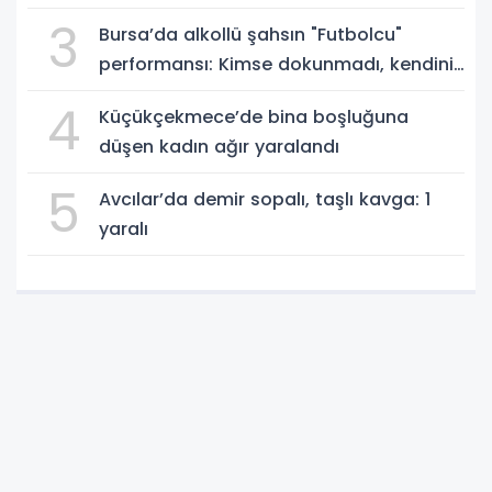
3
Bursa’da alkollü şahsın "Futbolcu"
performansı: Kimse dokunmadı, kendini
yere bıraktı
4
Küçükçekmece’de bina boşluğuna
düşen kadın ağır yaralandı
5
Avcılar’da demir sopalı, taşlı kavga: 1
yaralı