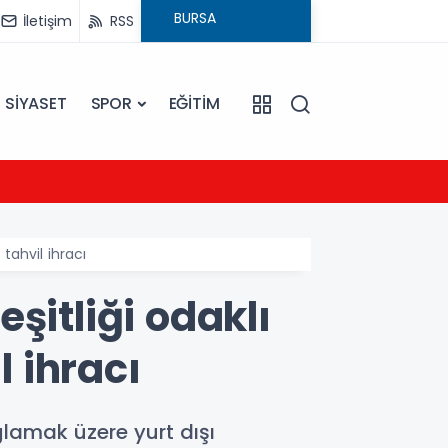
İletişim
RSS
SİYASET
SPOR
EĞİTİM
23:09
Ezine
 tahvil ihracı
şitliği odaklı
l ihracı
ğlamak üzere yurt dışı