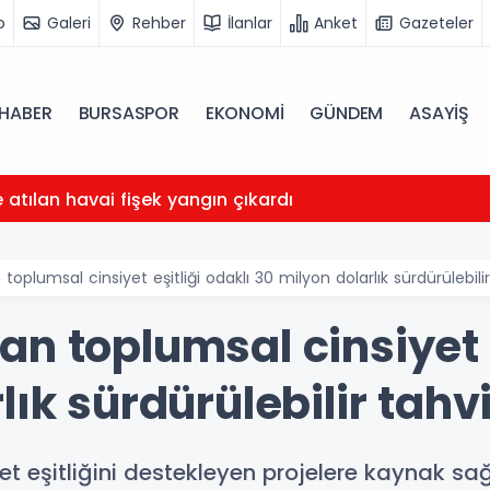
o
Galeri
Rehber
İlanlar
Anket
Gazeteler
HABER
BURSASPOR
EKONOMİ
GÜNDEM
ASAYİŞ
atılan havai fişek yangın çıkardı
oplumsal cinsiyet eşitliği odaklı 30 milyon dolarlık sürdürülebilir
n toplumsal cinsiyet e
ık sürdürülebilir tahvi
et eşitliğini destekleyen projelere kaynak sa