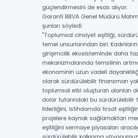
güçlendirmesini de esas alıyor.
Garanti BBVA Genel Müdürü Mahmut
şunları söyledi:
"Toplumsal cinsiyet eşitliği, sürdü
temel unsurlarından biri. Kadınlar
girişimcilik ekosisteminde daha fa
mekanizmalarında temsilinin artmas
ekonominin uzun vadeli dayanıklılı
olarak sürdürülebilir finansman ya
toplumsal etki oluşturan alanları 
dolar tutarındaki bu sürdürülebilir ta
liderliğini, istihdamda fırsat eşitli
projelere kaynak sağlamaktan mem
eşitliğini sermaye piyasaları aracı
sürdürülebilir kalkınma vizyonumuz