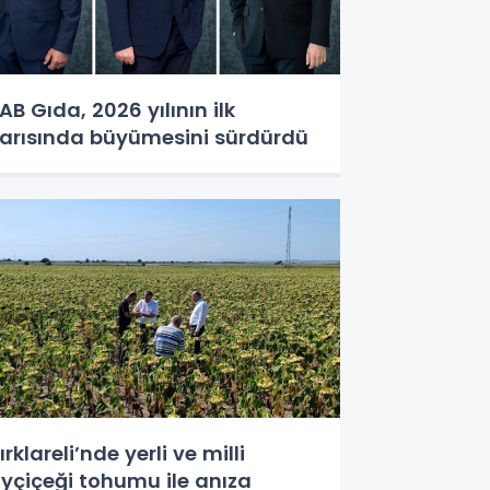
AB Gıda, 2026 yılının ilk
arısında büyümesini sürdürdü
ırklareli’nde yerli ve milli
yçiçeği tohumu ile anıza