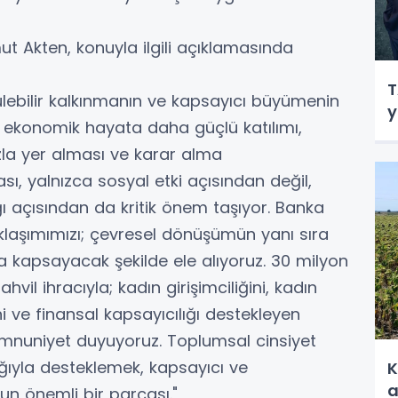
 Akten, konuyla ilgili açıklamasında
T
rülebilir kalkınmanın ve kapsayıcı büyümenin
y
ın ekonomik hayata daha güçlü katılımı,
zla yer alması ve karar alma
ı, yalnızca sosyal etki açısından değil,
ğı açısından da kritik önem taşıyor. Banka
klaşımımızı; çevresel dönüşümün yanı sıra
da kapsayacak şekilde ele alıyoruz. 30 milyon
hvil ihracıyla; kadın girişimciliğini, kadın
ğini ve finansal kapsayıcılığı destekleyen
nuniyet duyuyoruz. Toplumsal cinsiyet
lığıyla desteklemek, kapsayıcı ve
K
a
un önemli bir parçası."