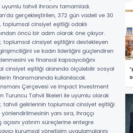
le uyumlu tahvil ihracını tamamladı.
n’da gerçekleştirilen, 372 gün vadeli ve 30
 toplumsal cinsiyet eşitliği odaklı
sından öncü bir adım olarak öne çıkıyor.
toplumsal cinsiyet eşitliğini destekleyen
irişimciliğini ve kadın liderliğini güçlendiren
lenmesini ve finansal kapsayıcılığını
 cinsiyet eşitliği alanında ölçülebilir sosyal
"
s
lerin finansmanında kullanılacak.
inansmanı Çerçevesi ve Impact Investment
en Turuncu Tahvil İlkeleri ile uyumlu olarak
; tahvil gelirlerinin toplumsal cinsiyet eşitliği
 yönlendirilmesinin yanı sıra, ihraççı
 açısını yatırım süreçlerine entegre
kapsayıcı kurumsal yönetişim uygulamalarını