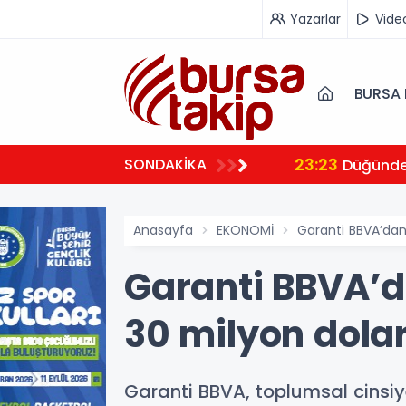
Yazarlar
Vide
BURSA 
23:23
SONDAKİKA
 ambulansıyla Ankara’ya sevk edildi
Düğünde 
Anasayfa
EKONOMİ
Garanti BBVA’dan t
Garanti BBVA’da
30 milyon dolarl
Garanti BBVA, toplumsal cinsiy