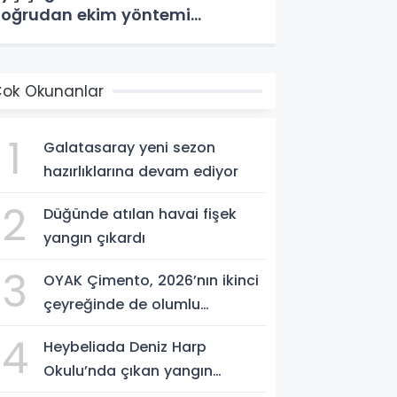
oğrudan ekim yöntemi
enendi
ok Okunanlar
1
Galatasaray yeni sezon
hazırlıklarına devam ediyor
2
Düğünde atılan havai fişek
yangın çıkardı
3
OYAK Çimento, 2026’nın ikinci
çeyreğinde de olumlu
performansını sürdürdü
4
Heybeliada Deniz Harp
Okulu’nda çıkan yangın
söndürüldü