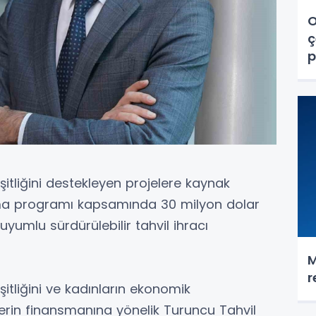
O
ç
p
itliğini destekleyen projelere kaynak
ma programı kapsamında 30 milyon dolar
 uyumlu sürdürülebilir tahvil ihracı
M
r
itliğini ve kadınların ekonomik
erin finansmanına yönelik Turuncu Tahvil