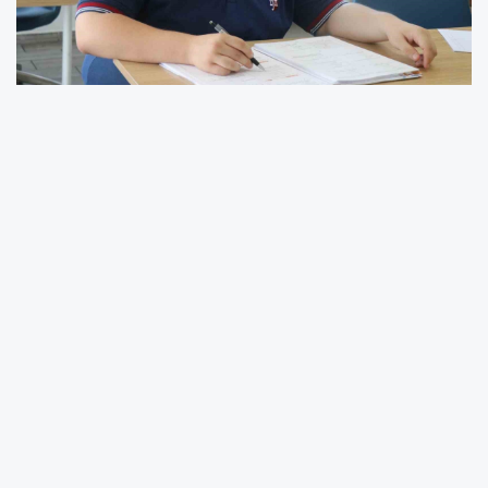
Sakarya’da, 2026 Yükseköğretim Kurumları
Sınavı’nda (YKS) Alan Yeterlilik Testi (AYT)
Matematik bölümündeki bir sorunun cevabının
sonradan değiştirilmesi üzerine ÖSYM’ye dava
açan öğrenci başlattığı hukuki süreci anlattı.
İki yıllık zorlu çalışma sürecinin ardından
böylesi bir durumla karşılaşmanın yıpratıcı
olduğunu vurgulayan genç, "Eşit ağırlıkçıyım,
derece beklentisinde olan bir öğrenciyim. Bu
yüzden bu cevap anahtarının değişmesi