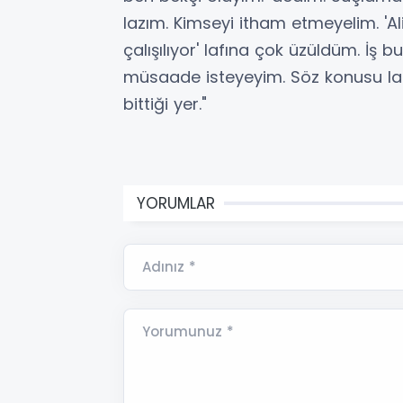
lazım. Kimseyi itham etmeyelim. 'A
çalışılıyor' lafına çok üzüldüm. İş
müsaade isteyeyim. Söz konusu laf
bittiği yer."
YORUMLAR
Adınız *
Yorumunuz *