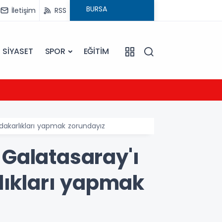
İletişim
RSS
SİYASET
SPOR
EĞİTİM
20:16
Sarıye
dakarlıkları yapmak zorundayız
Galatasaray'ı
lıkları yapmak