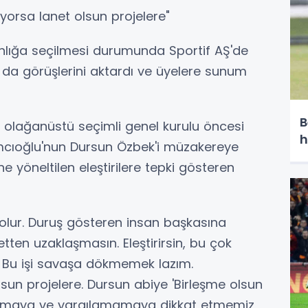
yorsa lanet olsun projelere"
nlığa seçilmesi durumunda Sportif AŞ'de
 da görüşlerini aktardı ve üyelere sunum
B
aki olağanüstü seçimli genel kurulu öncesi
h
cıoğlu'nun Dursun Özbek'i müzakereye
e yöneltilen eleştirilere tepki gösteren
n olur. Duruş gösteren insan başkasına
ten uzaklaşmasın. Eleştirirsin, bu çok
. Bu işi savaşa dökmemek lazım.
sun projelere. Dursun abiye 'Birleşme olsun
mamaya ve yargılamamaya dikkat etmemiz