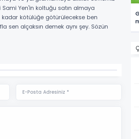
li Sami Yen'in koltuğu satın almaya
G
 bu kadar kötülüğe götürülecekse ben
m
la sen alçaksın demek aynı şey. Sözün
Ç
E-Posta Adresiniz *