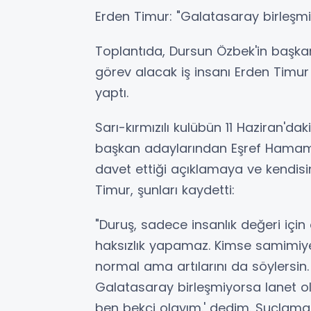
Erden Timur: "Galatasaray birleşmi
Toplantıda, Dursun Özbek'in başka
görev alacak iş insanı Erden Timur
yaptı.
Sarı-kırmızılı kulübün 11 Haziran'd
başkan adaylarından Eşref Hamam
davet ettiği açıklamaya ve kendisin
Timur, şunları kaydetti:
"Duruş, sadece insanlık değeri içi
haksızlık yapamaz. Kimse samimiyet
normal ama artılarını da söylersin
Galatasaray birleşmiyorsa lanet ol
ben bekçi olayım.' dedim. Suçla