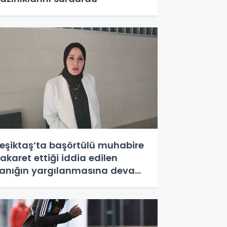
eşiktaş’ta başörtülü muhabire
akaret ettiği iddia edilen
anığın yargılanmasına devam
dildi