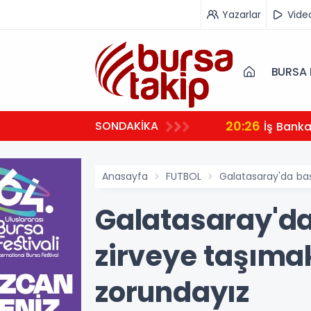
Yazarlar
Vide
BURSA 
20:26
SONDAKİKA
İş Bank
Anasayfa
FUTBOL
Galatasaray'da baş
Galatasaray'da
zirveye taşıma
zorundayız