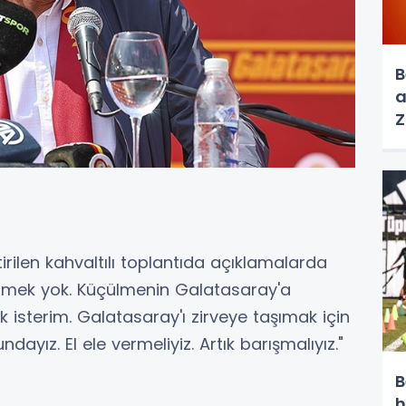
B
a
Z
h
ç
irilen kahvaltılı toplantıda açıklamalarda
lmek yok. Küçülmenin Galatasaray'a
k isterim. Galatasaray'ı zirveye taşımak için
ayız. El ele vermeliyiz. Artık barışmalıyız."
B
h