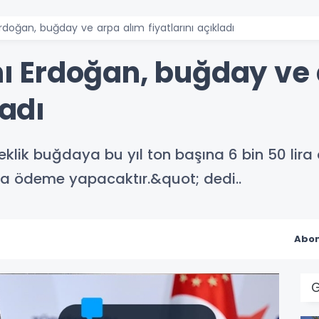
oğan, buğday ve arpa alım fiyatlarını açıkladı
 Erdoğan, buğday ve 
ladı
lik buğdaya bu yıl ton başına 6 bin 50 lira a
ra ödeme yapacaktır.&quot; dedi..
Abon