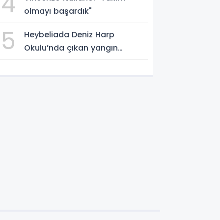
4
olmayı başardık"
5
Heybeliada Deniz Harp
Okulu’nda çıkan yangın
söndürüldü