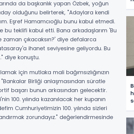
ıllarında da başkanlık yapan Özbek, yoğun
 aday olduğunu belirterek, "Adaylara kendi
ptım. Eşref Hamamcıoğlu bunu kabul etmedi.
 bu teklifi kabul etti. Bana arkadaşlarım 'Bu
 zaman çıkacaksın?' diye defalarca
tasaray'a ihanet seviyesine geliyordu. Bu
" diye konuştu.
kalamak için mutlaka mali bağımsızlığınızın
 "Bankalar Birliği anlaşmasından süratle
B
ortif başarı bunun arkasından gelecektir.
h
nin 100. yılında kazanılacak her kupanın
s
efim Cumhuriyetimizin 100. yılında sizleri
e
landırmak zorundayız." değerlendirmesinde