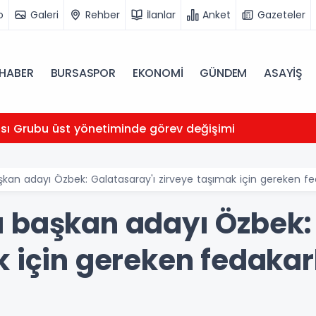
o
Galeri
Rehber
İlanlar
Anket
Gazeteler
HABER
BURSASPOR
EKONOMİ
GÜNDEM
ASAYİŞ
ası Grubu üst yönetiminde görev değişimi
kan adayı Özbek: Galatasaray'ı zirveye taşımak için gereken fe
 başkan adayı Özbek: 
k için gereken fedakar