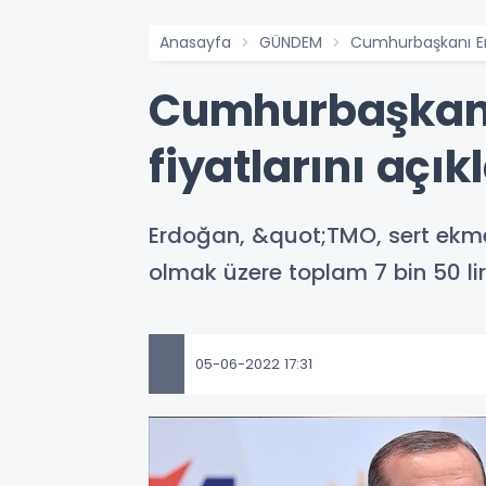
Anasayfa
GÜNDEM
Cumhurbaşkanı Erd
Cumhurbaşkanı
fiyatlarını açık
Erdoğan, &quot;TMO, sert ekmek
olmak üzere toplam 7 bin 50 li
05-06-2022 17:31