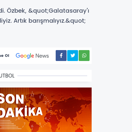
di. Özbek, &quot;Galatasaray'ı
yiz. Artık barışmalıyız.&quot;
e Ol
UTBOL