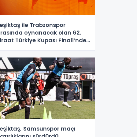
eşiktaş ile Trabzonspor
rasında oynanacak olan 62.
iraat Türkiye Kupası Finali’nde
akem Ali Şansalan düdük
alacak.
eşiktaş, Samsunspor maçı
azırlıklarını sürdürdü