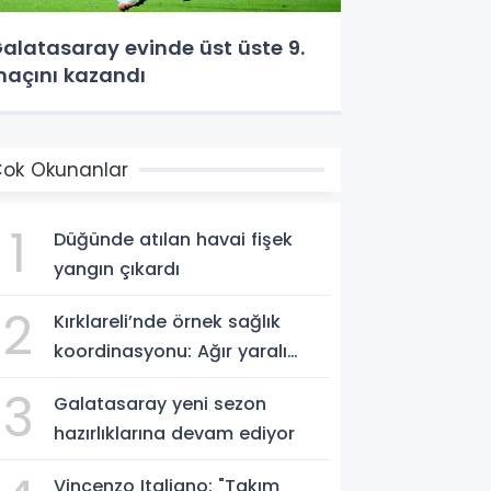
alatasaray evinde üst üste 9.
açını kazandı
ok Okunanlar
1
Düğünde atılan havai fişek
yangın çıkardı
2
Kırklareli’nde örnek sağlık
koordinasyonu: Ağır yaralı
hasta hava ambulansıyla
3
Galatasaray yeni sezon
Ankara’ya sevk edildi
hazırlıklarına devam ediyor
Vincenzo Italiano: "Takım