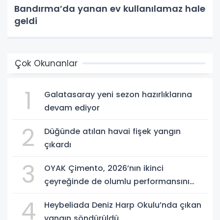
Bandırma’da yanan ev kullanılamaz hale
geldi
Çok Okunanlar
1
Galatasaray yeni sezon hazırlıklarına
devam ediyor
2
Düğünde atılan havai fişek yangın
çıkardı
3
OYAK Çimento, 2026’nın ikinci
çeyreğinde de olumlu performansını
sürdürdü
4
Heybeliada Deniz Harp Okulu’nda çıkan
yangın söndürüldü