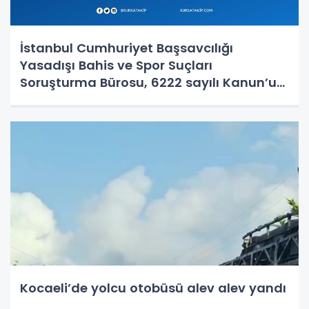
İstanbul Cumhuriyet Başsavcılığı
Yasadışı Bahis ve Spor Suçları
Soruşturma Bürosu, 6222 sayılı Kanun’un
14-15. maddelerine muhalefet,
uyuşturucu madde bulundurma ve
kullanma, örgütlü karaborsa bilet
dolandırıcılığı ve halkı y
Kocaeli’de yolcu otobüsü alev alev yandı