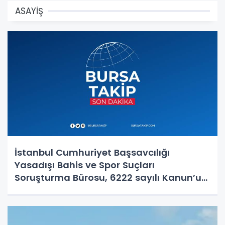
ASAYİŞ
İstanbul Cumhuriyet Başsavcılığı
Yasadışı Bahis ve Spor Suçları
Soruşturma Bürosu, 6222 sayılı Kanun’un
14-15. maddelerine muhalefet,
uyuşturucu madde bulundurma ve
kullanma, örgütlü karaborsa bilet