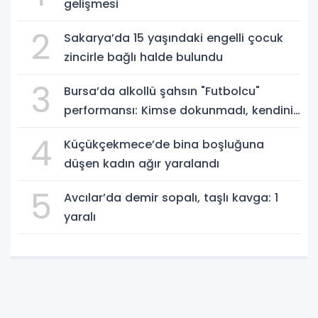
gelişmesi
2
Sakarya’da 15 yaşındaki engelli çocuk
zincirle bağlı halde bulundu
3
Bursa’da alkollü şahsın "Futbolcu"
performansı: Kimse dokunmadı, kendini
yere bıraktı
4
Küçükçekmece’de bina boşluğuna
düşen kadın ağır yaralandı
5
Avcılar’da demir sopalı, taşlı kavga: 1
yaralı