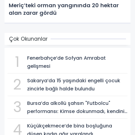
Meriç’teki orman yangınında 20 hektar
alan zarar gördü
Çok Okunanlar
1
Fenerbahçe’de Sofyan Amrabat
gelişmesi
2
Sakarya’da 15 yaşındaki engelli çocuk
zincirle bağlı halde bulundu
3
Bursa’da alkollü şahsın "Futbolcu"
performansı: Kimse dokunmadı, kendini
yere bıraktı
4
Küçükçekmece’de bina boşluğuna
düşen kadın ağır yaralandı