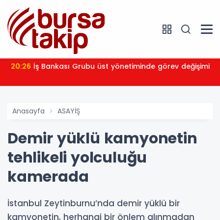
20:26
İş Bankası Grubu üst yönetiminde görev değişimi
Anasayfa
ASAYİŞ
Demir yüklü kamyonetin
tehlikeli yolculuğu
kamerada
İstanbul Zeytinburnu’nda demir yüklü bir
kamyonetin, herhangi bir önlem alınmadan