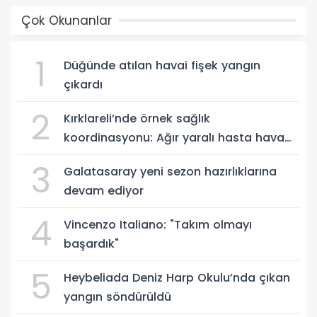
Çok Okunanlar
1
Düğünde atılan havai fişek yangın
çıkardı
2
Kırklareli’nde örnek sağlık
koordinasyonu: Ağır yaralı hasta hava
ambulansıyla Ankara’ya sevk edildi
3
Galatasaray yeni sezon hazırlıklarına
devam ediyor
4
Vincenzo Italiano: "Takım olmayı
başardık"
5
Heybeliada Deniz Harp Okulu’nda çıkan
yangın söndürüldü