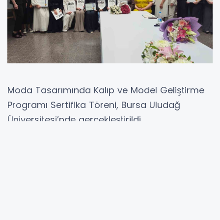
Moda Tasarımında Kalıp ve Model Geliştirme
Programı Sertifika Töreni, Bursa Uludağ
Üniversitesi’nde gerçekleştirildi.
Öğrencilere teknik yeterlilik kazandırmakla
birlikte onları sektörün dinamiklerine
hazırlamak amacıyla yürütülen program
kapsamında 16 öğrencinin sertifika almaya
hak kazandığı törende, en başarılı 5 öğrenciye
de ‘başarı belgesi’ takdim edildi.