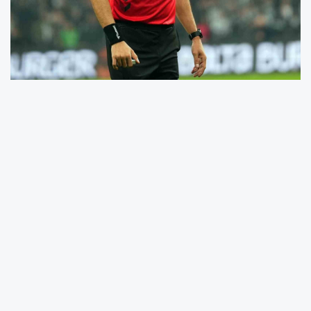
Ziraat Türkiye Kupası yarı finalinde yarın
oynanacak Gençlerbirliği-Trabzonspor
maçının hakemi Ali Yılmaz oldu.
Ziraat Türkiye Kupası yarı finalinde yarın
Gençlerbirliği ile Trabzonspor, Eryaman
Stadyumu’nda karşı karşıya gelecek. Türkiye
Futbol Federasyonu, bu maçta görev yapacak
hakemleri duyurdu.
Zorlu müsabakayı hakem Ali Yılmaz yönetecek.