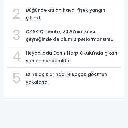
2
Düğünde atılan havai fişek yangın
çıkardı
3
OYAK Çimento, 2026’nın ikinci
çeyreğinde de olumlu performansını
sürdürdü
4
Heybeliada Deniz Harp Okulu’nda çıkan
yangın söndürüldü
5
Ezine açıklarında 14 kaçak göçmen
yakalandı