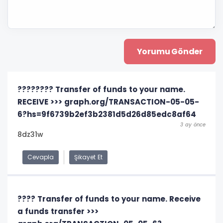
???????? Transfer of funds to your name.
RECEIVE >>> graph.org/TRANSACTION-05-05-
6?hs=9f6739b2ef3b2381d5d26d85edc8af64
3 ay önce
8dz31w
Cevapla
Şikayet Et
???? Transfer of funds to your name. Receive
a funds transfer >>>