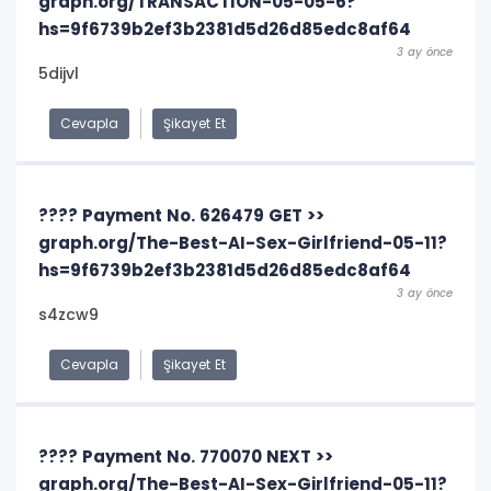
graph.org/TRANSACTION-05-05-6?
hs=9f6739b2ef3b2381d5d26d85edc8af64
3 ay önce
5dijvl
Cevapla
Şikayet Et
????️ Payment No. 626479 GET >>
graph.org/The-Best-AI-Sex-Girlfriend-05-11?
hs=9f6739b2ef3b2381d5d26d85edc8af64
3 ay önce
s4zcw9
Cevapla
Şikayet Et
???? Payment No. 770070 NEXT >>
graph.org/The-Best-AI-Sex-Girlfriend-05-11?