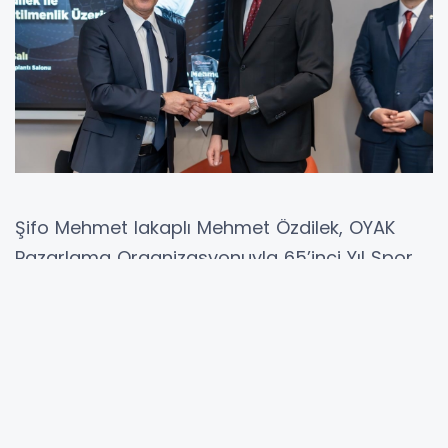
Şifo Mehmet lakaplı Mehmet Özdilek, OYAK
Pazarlama Organizasyonuyla 65’inci Yıl Spor
Etkinlikleri öncesinde Fair Play Söyleşisi’nde
açıklamalarda bulundu.
OYAK Pazarlama tarafından düzenlenen
"Sporun Efsanesi Mehmet Özdilek ile Spor ve
Centilmenlik Üzerine" başlıklı söyleşi, OYAK