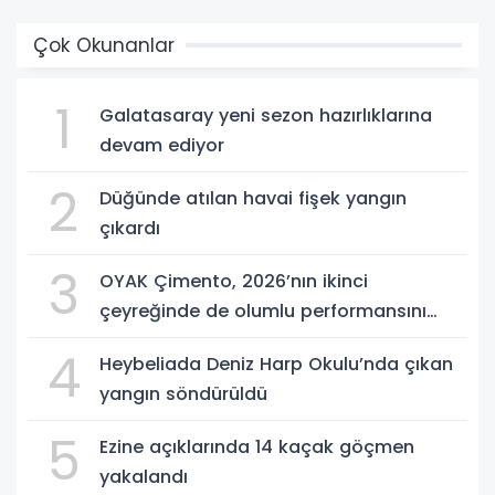
Çok Okunanlar
1
Galatasaray yeni sezon hazırlıklarına
devam ediyor
2
Düğünde atılan havai fişek yangın
çıkardı
3
OYAK Çimento, 2026’nın ikinci
çeyreğinde de olumlu performansını
sürdürdü
4
Heybeliada Deniz Harp Okulu’nda çıkan
yangın söndürüldü
5
Ezine açıklarında 14 kaçak göçmen
yakalandı