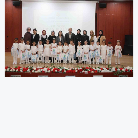
Çayırova’da faaliyet gösteren çocuk
kulüplerinde eğitim gören minik öğrenciler için
Kur’an-ı Kerim’e geçiş töreni gerçekleştirildi.
Çayırova Belediyesi Yenimahalle Çocuk
Kulübü’nde "Kur’an Buluşmaları" adıyla