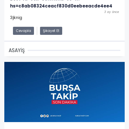
hs=c8ab08324ceacf830d0eebeeacde4ee4
3 ay önce
3jknig
Cevapla
Şikayet Et
ASAYİŞ