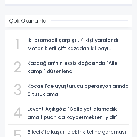
Çok Okunanlar
1
İki otomobil çarpıştı, 4 kişi yaralandı:
Motosikletli çift kazadan kıl payı
kurtuldu
2
Kazdağları’nın eşsiz doğasında "Aile
Kampı" düzenlendi
3
Kocaeli’de uyuşturucu operasyonlarında
6 tutuklama
4
Levent Açıkgöz: "Galibiyet alamadık
ama 1 puan da kaybetmekten iyidir"
5
Bilecik’te kuşun elektrik teline çarpması