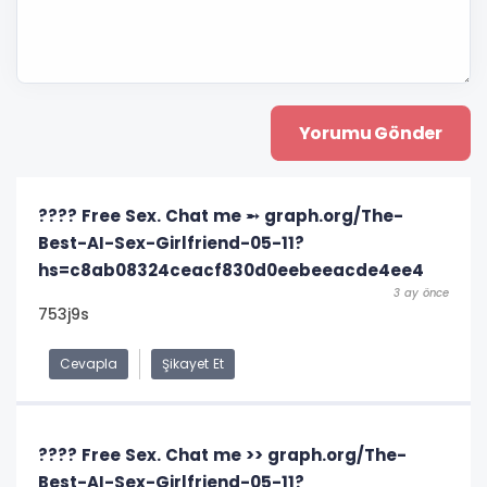
???? Free Sex. Chat me ➵ graph.org/The-
Best-AI-Sex-Girlfriend-05-11?
hs=c8ab08324ceacf830d0eebeeacde4ee4
3 ay önce
753j9s
Cevapla
Şikayet Et
???? Free Sex. Chat me >> graph.org/The-
Best-AI-Sex-Girlfriend-05-11?