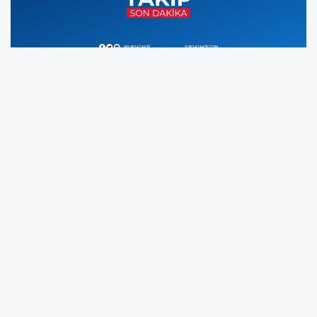
Sakarya’nın Serdivan ilçesinde trafikte dans
ederek ulaşımın aksamasına sebep olan 24
yaşındaki genç kadına 30 bin 662 lira, araç
sürücüsüne ise 8 bin 492 lira idari para cezası
uygulandı. Genç kadın, olayın ardından aynı
dans videosunu sosyal medya hesabında
"Bedel ödendi" notuyla yeniden paylaştı.
Serdivan ilçesi Darboğaz Sokak’ta, 9 Mayıs’ta
bir otomobilin önünde dans eden R.D. trafik
akışının durmasına sebep oldu. Durum üzerine