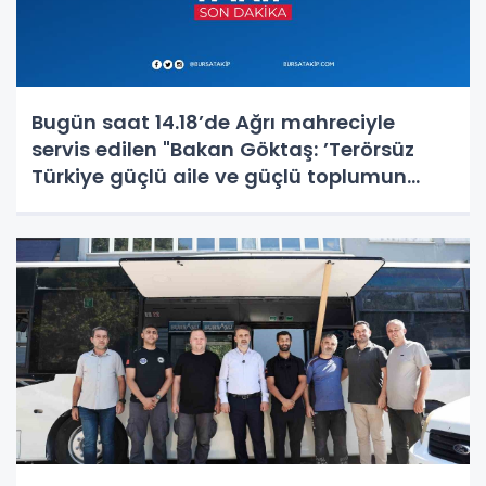
Bugün saat 14.18’de Ağrı mahreciyle
servis edilen "Bakan Göktaş: ’Terörsüz
Türkiye güçlü aile ve güçlü toplumun
teminatıdır’" başlıklı haberin bir karesi
kaynağından iptal edilmiştir. Özür diler,
haberde an itibariyle mevcut