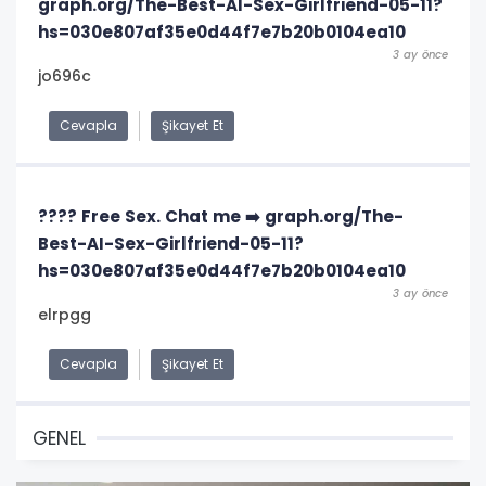
graph.org/The-Best-AI-Sex-Girlfriend-05-11?
hs=030e807af35e0d44f7e7b20b0104ea10
3 ay önce
jo696c
Cevapla
Şikayet Et
???? Free Sex. Chat me ➡️ graph.org/The-
Best-AI-Sex-Girlfriend-05-11?
hs=030e807af35e0d44f7e7b20b0104ea10
3 ay önce
elrpgg
Cevapla
Şikayet Et
GENEL