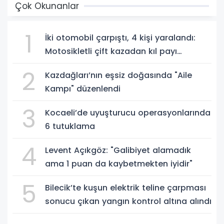
Çok Okunanlar
1
İki otomobil çarpıştı, 4 kişi yaralandı:
Motosikletli çift kazadan kıl payı
kurtuldu
2
Kazdağları’nın eşsiz doğasında "Aile
Kampı" düzenlendi
3
Kocaeli’de uyuşturucu operasyonlarında
6 tutuklama
4
Levent Açıkgöz: "Galibiyet alamadık
ama 1 puan da kaybetmekten iyidir"
5
Bilecik’te kuşun elektrik teline çarpması
sonucu çıkan yangın kontrol altına alındı