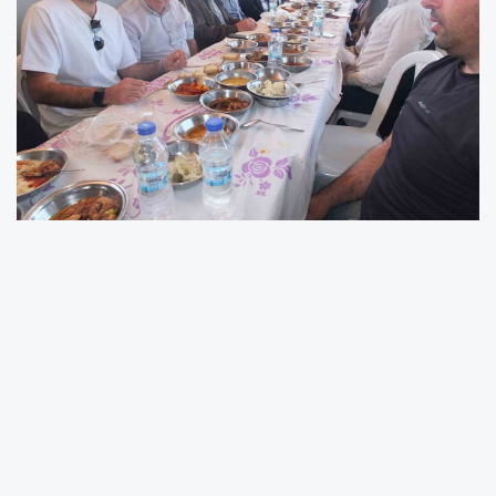
Burhaniye’ ilçesinde, baharla birlikte başlayan
çiftçi hayırları devam ederken, bu haftaki
hayrın adreside kırsal Dutluca Mahallesi oldu.
İlçe merkezine 9 kilometre uzaklıktaki
Dutluca’daki geleneksel Çiftçi Hayrı yüzlerce
insanı buluşturdu.
Dutluca Mahallesinde düzenlenen geleneksel