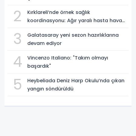
2
Kırklareli’nde örnek sağlık
koordinasyonu: Ağır yaralı hasta hava
ambulansıyla Ankara’ya sevk edildi
3
Galatasaray yeni sezon hazırlıklarına
devam ediyor
4
Vincenzo Italiano: "Takım olmayı
başardık"
5
Heybeliada Deniz Harp Okulu’nda çıkan
yangın söndürüldü