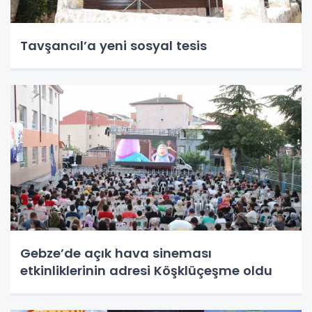
Tavşancıl’a yeni sosyal tesis
Gebze’de açık hava sineması
etkinliklerinin adresi Köşklüçeşme oldu