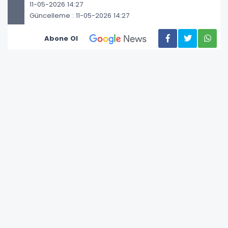
11-05-2026 14:27
Güncelleme : 11-05-2026 14:27
Abone Ol
Büyükçekmece’de denizde elleri ve ayakları
bağlı, halıya sarılı halde cansız bedeni bulunan