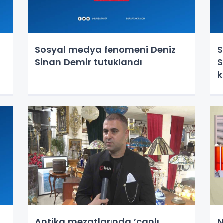
Sosyal medya fenomeni Deniz
S
Sinan Demir tutuklandı
S
k
Antika mezatlarında ’canlı
N