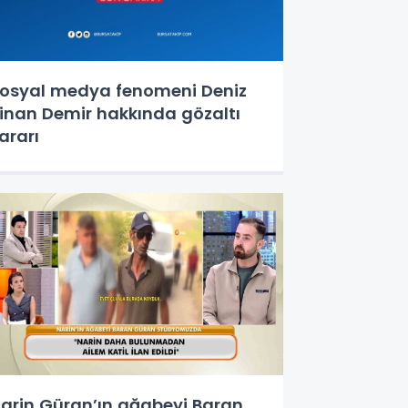
osyal medya fenomeni Deniz
inan Demir hakkında gözaltı
ararı
arin Güran’ın ağabeyi Baran