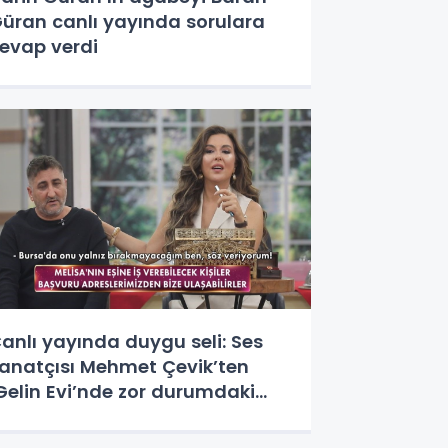
üran canlı yayında sorulara
evap verdi
anlı yayında duygu seli: Ses
anatçısı Mehmet Çevik’ten
Gelin Evi’nde zor durumdaki
ileye 6 aylık kira desteği