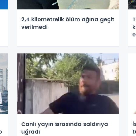
2,4 kilometrelik ölüm ağına geçit
T
verilmedi
k
e
Canlı yayın sırasında saldırıya
İ
o
uğradı
t