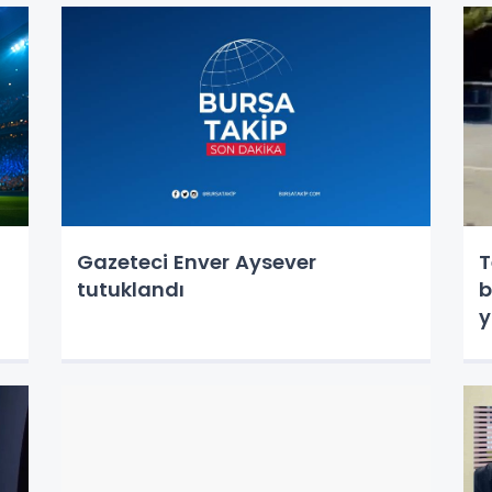
Gazeteci Enver Aysever
T
tutuklandı
b
y