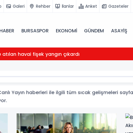
o
Galeri
Rehber
İlanlar
Anket
Gazeteler
HABER
BURSASPOR
EKONOMİ
GÜNDEM
ASAYİŞ
atılan havai fişek yangın çıkardı
nlı Yayın haberleri ile ilgili tüm sıcak gelişmeleri sayf
yor.