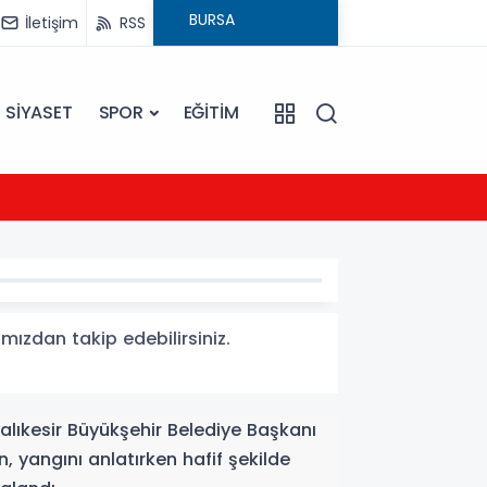
İletişim
RSS
SİYASET
SPOR
EĞİTİM
23:09
Ezine
amızdan takip edebilirsiniz.