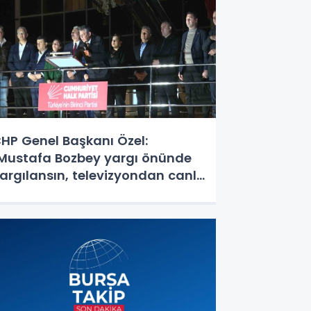
HP Genel Başkanı Özel:
Mustafa Bozbey yargı önünde
argılansın, televizyondan canlı
ayınlansın kararı millet versin
ursa versin"