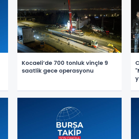
Kocaeli’de 700 tonluk vinçle 9
C
saatlik gece operasyonu
"
y
y
B