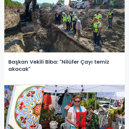
Başkan Vekili Biba: "Nilüfer Çayı temiz
akacak"