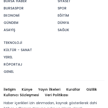
BURSA HABER
SİYASET
BURSASPOR
SPOR
EKONOMİ
EĞİTİM
GÜNDEM
DÜNYA
ASAYİŞ
SAĞLIK
TEKNOLOJİ
KÜLTÜR - SANAT
YEREL
RÖPORTAJ
GENEL
İletişim
Künye
Yayın İlkeleri
Kurallar
Gizlilik
Kullanıcı Sözleşmesi
Veri Politikası
Haber içerikleri izin alınmadan, kaynak gösterilerek dahi