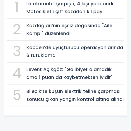
1
İki otomobil çarpıştı, 4 kişi yaralandı:
Motosikletli çift kazadan kıl payı
kurtuldu
2
Kazdağları’nın eşsiz doğasında "Aile
Kampı" düzenlendi
3
Kocaeli’de uyuşturucu operasyonlarında
6 tutuklama
4
Levent Açıkgöz: "Galibiyet alamadık
ama 1 puan da kaybetmekten iyidir"
5
Bilecik’te kuşun elektrik teline çarpması
sonucu çıkan yangın kontrol altına alındı