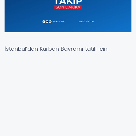
İstanbul’dan Kurban Bayramı tatili için
Sakarya’nın Karasu ilçesindeki anneannesinin
yanına gelen 17 yaşındaki kız, geçirdiği ani
rahatsızlık sonrası kaldırıldığı hastanede
hayatını kaybetti.
Karasu ilçesinde meydana gelen olayda, tatil
için İstanbul’dan Karasu’ya gelen Azra Nur
Rizeli, aniden fenalaşması sonrasında sağlık
ekiplerince hastane sevk edildi. Kalbi duran
genç kız, 45 dakikalık müdahaleye rağmen