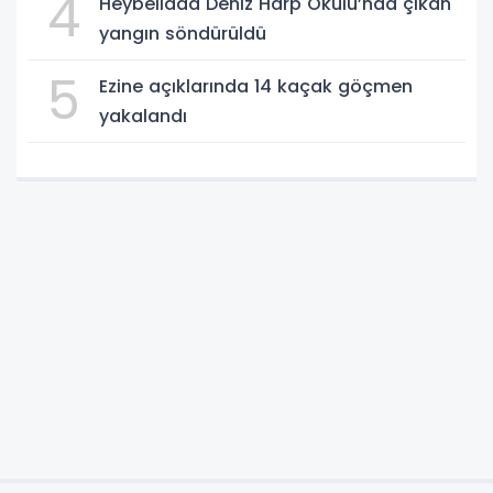
4
Heybeliada Deniz Harp Okulu’nda çıkan
yangın söndürüldü
5
Ezine açıklarında 14 kaçak göçmen
yakalandı