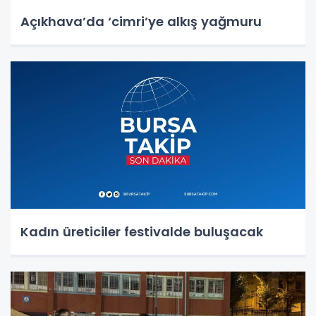
Açıkhava’da ‘cimri’ye alkış yağmuru
Kadın üreticiler festivalde buluşacak