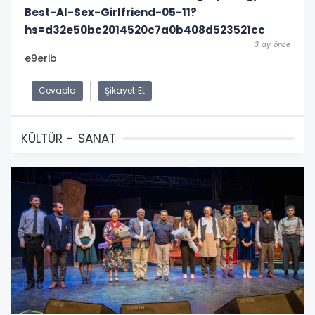
Best-AI-Sex-Girlfriend-05-11?
hs=d32e50bc2014520c7a0b408d523521cc
3 ay önce
e9erib
Cevapla
Şikayet Et
KÜLTÜR - SANAT