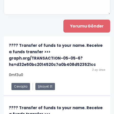
????️ Transfer of funds to your name. Receive
a funds transfer >>>
graph.org/TRANSACTION-05-05-6?
hs=d32e50bc2014520c7a0b408d523521cc
3 ay önce
0mf3u0
Cevapla
Şikayet Et
???? Transfer of funds to your name. Receive