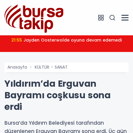
21:55
Jayden Oosterwolde oyuna devam edemedi
Anasayfa
KÜLTÜR - SANAT
Yıldırım’da Erguvan
Bayramı coşkusu sona
erdi
Bursa’da Yıldırım Belediyesi tarafından
düzenlenen Erguvan Bayramı sona erdi. Üç gün