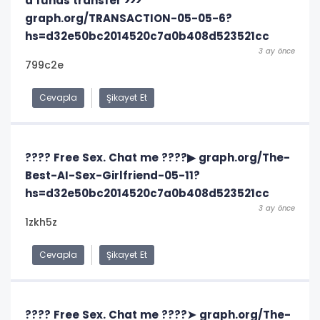
a funds transfer >>>
graph.org/TRANSACTION-05-05-6?
hs=d32e50bc2014520c7a0b408d523521cc
3 ay önce
799c2e
Cevapla
Şikayet Et
???? Free Sex. Chat me ????▶ graph.org/The-
Best-AI-Sex-Girlfriend-05-11?
hs=d32e50bc2014520c7a0b408d523521cc
3 ay önce
1zkh5z
Cevapla
Şikayet Et
???? Free Sex. Chat me ????➤ graph.org/The-