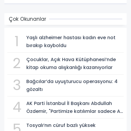
Çok Okunanlar
1
Yaşlı alzheimer hastası kadın eve not
bırakıp kayboldu
2
Çocuklar, Açık Hava Kütüphanesi’nde
kitap okuma alışkanlığı kazanıyorlar
3
Bağcılar’da uyuşturucu operasyonu: 4
gözaltı
4
AK Parti İstanbul İl Başkanı Abdullah
Özdemir, "Partimize katılımlar sadece AK
Parti’nin değil, Türkiye’nin büyümesidir"
5
Tosyalı’nın cüruf bazlı yüksek