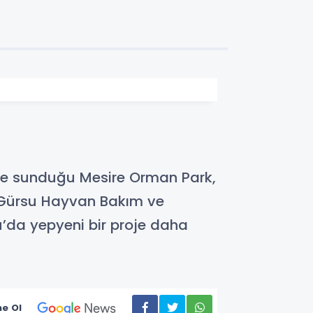
tine sunduğu Mesire Orman Park,
n Gürsu Hayvan Bakım ve
u’da yepyeni bir proje daha
e Ol