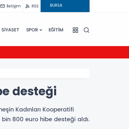
İletişim
RSS
SİYASET
SPOR
EĞİTİM
21:54
UEFA Ş
be desteği
eşin Kadınları Kooperatifi
3 bin 800 euro hibe desteği aldı.