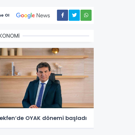
e Ol
EKONOMİ
ekfen’de OYAK dönemi başladı