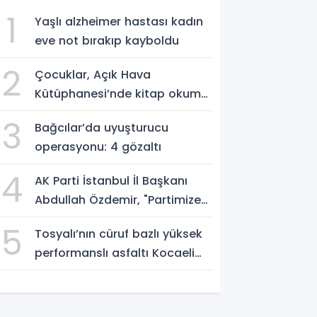
1
Yaşlı alzheimer hastası kadın
eve not bırakıp kayboldu
2
Çocuklar, Açık Hava
Kütüphanesi’nde kitap okuma
alışkanlığı kazanıyorlar
3
Bağcılar’da uyuşturucu
operasyonu: 4 gözaltı
4
AK Parti İstanbul İl Başkanı
Abdullah Özdemir, "Partimize
katılımlar sadece AK Parti’nin
5
Tosyalı’nın cüruf bazlı yüksek
değil, Türkiye’nin büyümesidir"
performanslı asfaltı Kocaeli
yollarında