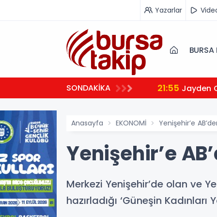
Yazarlar
Vide
BURSA 
21:55
SONDAKİKA
Jayden 
Anasayfa
EKONOMİ
Yenişehir’e AB’de
Yenişehir’e AB’
Merkezi Yenişehir’de olan ve Ye
hazırladığı ‘Güneşin Kadınları Y