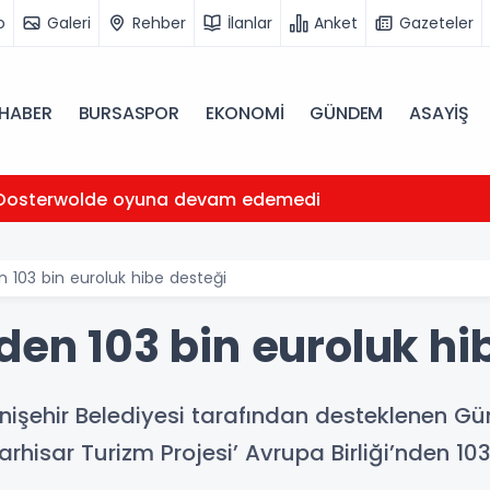
o
Galeri
Rehber
İlanlar
Anket
Gazeteler
HABER
BURSASPOR
EKONOMİ
GÜNDEM
ASAYİŞ
Oosterwolde oyuna devam edemedi
n 103 bin euroluk hibe desteği
den 103 bin euroluk hi
nişehir Belediyesi tarafından desteklenen Gün
arhisar Turizm Projesi’ Avrupa Birliği’nden 10