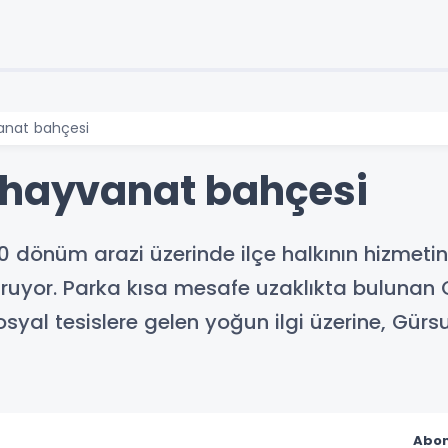
anat bahçesi
 hayvanat bahçesi
80 dönüm arazi üzerinde ilçe halkının hizme
ğruyor. Parka kısa mesafe uzaklıkta buluna
syal tesislere gelen yoğun ilgi üzerine, Gürs
Abon