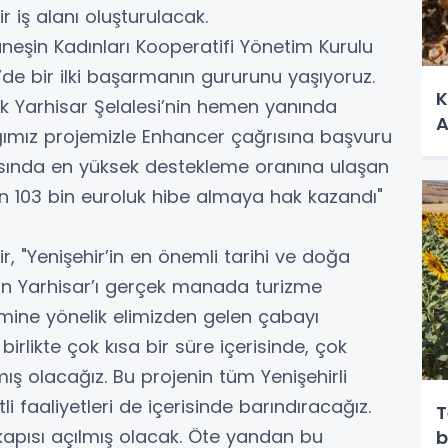
r iş alanı oluşturulacak.
şin Kadınları Kooperatifi Yönetim Kurulu
’de bir ilki başarmanın gururunu yaşıyoruz.
K
ak Yarhisar Şelalesi’nin hemen yanında
A
ımız projemizle Enhancer çağrısına başvuru
rasında en yüksek destekleme oranına ulaşan
en 103 bin euroluk hibe almaya hak kazandı"
 "Yenişehir’in en önemli tarihi ve doğa
lan Yarhisar’ı gerçek manada turizme
zmine yönelik elimizden gelen çabayı
birlikte çok kısa bir süre içerisinde, çok
mış olacağız. Bu projenin tüm Yenişehirli
li faaliyetleri de içerisinde barındıracağız.
T
m kapısı açılmış olacak. Öte yandan bu
b