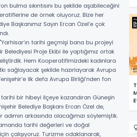
 fon bulma sıkıntısını bu şekilde aşabileceğini
ratiflerine de örnek oluyoruz. Bize her
diye Başkanımız Sayın Ercan Özel’e çok
ndı.
"Yarhisar’ın tarihi geçmişi bana bu projeyi
r Belediyesi Proje Ekibi ile yaptığımız ortak
liştirdik. Hem Kooperatifimizdeki kadınlara
tkı sağlayacak şekilde hazırlayarak Avrupa
Yenişehir’e ilk defa Avrupa Birliği’nden fon
T
M
k tarihi bir hibeyi ilçeye kazandıran Güneşin
E
enişehir Belediye Başkanı Ercan Özel de,
her adımın arkasında olacağımızı söylemiştik.
zamanda tarihi değerleri ve doğal
Ç
 için çalışıyoruz. Turizme odaklanarak,