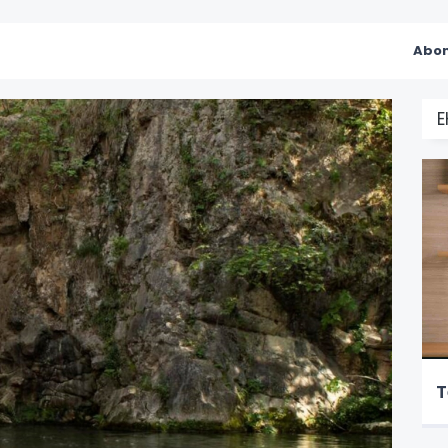
Abon
T