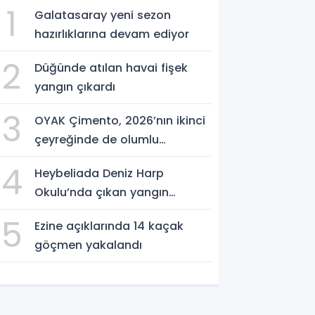
1
Galatasaray yeni sezon
hazırlıklarına devam ediyor
2
Düğünde atılan havai fişek
yangın çıkardı
3
OYAK Çimento, 2026’nın ikinci
çeyreğinde de olumlu
performansını sürdürdü
4
Heybeliada Deniz Harp
Okulu’nda çıkan yangın
söndürüldü
5
Ezine açıklarında 14 kaçak
göçmen yakalandı