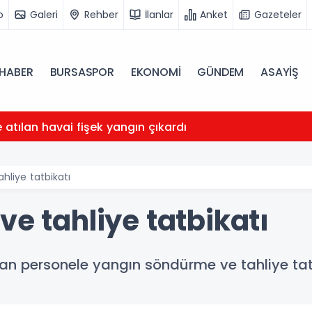
o
Galeri
Rehber
İlanlar
Anket
Gazeteler
HABER
BURSASPOR
EKONOMİ
GÜNDEM
ASAYİŞ
atılan havai fişek yangın çıkardı
hliye tatbikatı
ve tahliye tatbikatı
apan personele yangın söndürme ve tahliye tatb