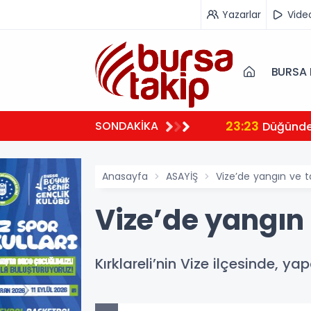
Yazarlar
Vide
BURSA 
23:23
SONDAKİKA
 ambulansıyla Ankara’ya sevk edildi
Düğünde 
Anasayfa
ASAYİŞ
Vize’de yangın ve ta
Vize’de yangın 
Kırklareli’nin Vize ilçesinde, y