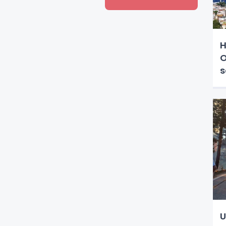
H
O
s
U