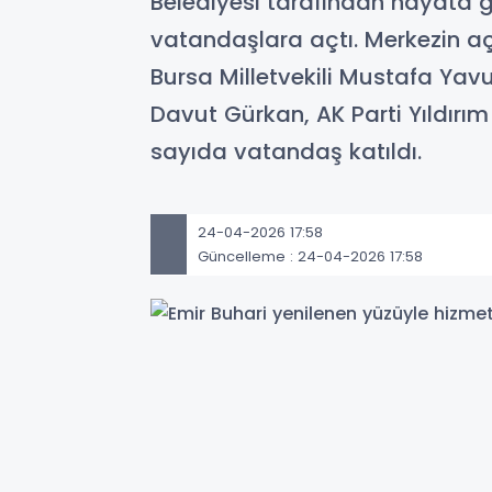
Belediyesi tarafından hayata ge
vatandaşlara açtı. Merkezin açı
Bursa Milletvekili Mustafa Yavu
Davut Gürkan, AK Parti Yıldırım 
sayıda vatandaş katıldı.
24-04-2026 17:58
Güncelleme : 24-04-2026 17:58
Yıldırım’da, kültür ve sosyal yaşa
hizmete açıldı. Yıldırım Belediyesi
Kültür Merkezi, düzenlenen törenle 
açılışına ev sahibi Yıldırım Belediye