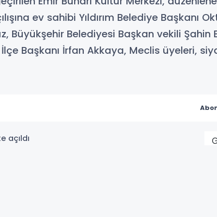
çirilen Emir Buhari Kültür Merkezi, düzenlenen
lışına ev sahibi Yıldırım Belediye Başkanı Okt
z, Büyükşehir Belediyesi Başkan vekili Şahin B
İlçe Başkanı İrfan Akkaya, Meclis üyeleri, siya
Abon
mı güçlendirecek önemli bir yatırım daha
 tarafından hayata geçirilen Emir Buhari
kapılarını vatandaşlara açtı. Merkezin
 Başkanı Oktay Yılmaz’ın yanı sıra; AK Parti