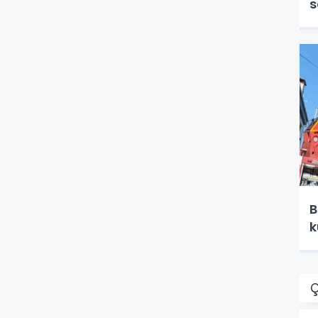
s
B
k
Ç