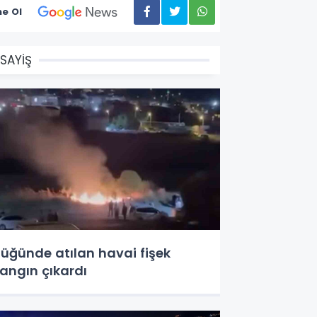
e Ol
SAYİŞ
üğünde atılan havai fişek
angın çıkardı