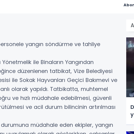
Abon
A
n personele yangın söndürme ve tahliye
a Yönetmelik ile Binaların Yangından
ince düzenlenen tatbikat, Vize Belediyesi
esisi ile Sokak Hayvanları Geçici Bakımevi ve
nlı olarak yapıldı. Tatbikatta, muhtemel
ğru ve hızlı müdahale edebilmesi, güvenli
D
rütülmesi ve acil durum bilincinin artırılması
y
n durumuna müdahale eden ekipler, yangın
ı uygulamalı olarak gösterirken, çalışanlar