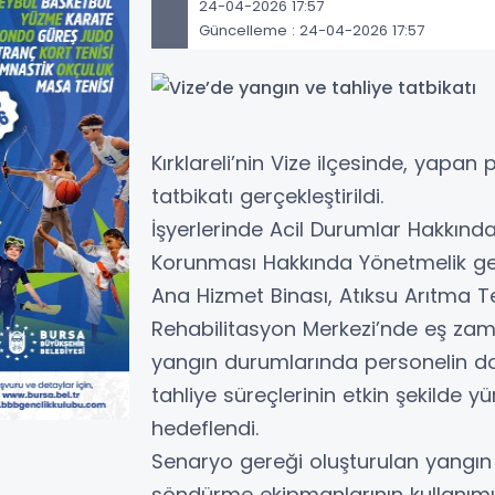
24-04-2026 17:57
Güncelleme : 24-04-2026 17:57
Kırklareli’nin Vize ilçesinde, yapa
tatbikatı gerçekleştirildi.
İşyerlerinde Acil Durumlar Hakkınd
Korunması Hakkında Yönetmelik geğ
Ana Hizmet Binası, Atıksu Arıtma T
Rehabilitasyon Merkezi’nde eş zama
yangın durumlarında personelin do
tahliye süreçlerinin etkin şekilde yü
hedeflendi.
Senaryo gereği oluşturulan yangı
söndürme ekipmanlarının kullanımın