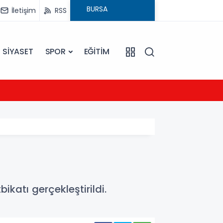
İletişim
RSS
SİYASET
SPOR
EĞİTİM
23:09
Ezine
ikatı gerçekleştirildi.