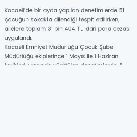
Kocaeli’de bir ayda yapılan denetimlerde 51
çocuğun sokakta dilendiği tespit edilirken,
ailelere toplam 31 bin 404 TL idari para cezası
uygulandı.
Kocaeli Emniyet Müdürlüğü Çocuk Şube
Müdürlüğü ekiplerince 1 Mayıs ile 1 Haziran
tarihleri arasında yürütülen denetimlerde, il
genelinde kapsamlı kontroller gerçekleştirildi.
Çalışmalar kapsamında 66 umuma açık iş yeri
denetlenirken, 360 kişinin Genel Bilgi Toplama
(GBT) sorgulaması yapıldı. Sorgulamalar
sonucunda arandığı tespit edilen 1 kişi
hakkında gerekli işlemler uygulandı. Aynı
dönemde 66 okul ve çevresinde yapılan