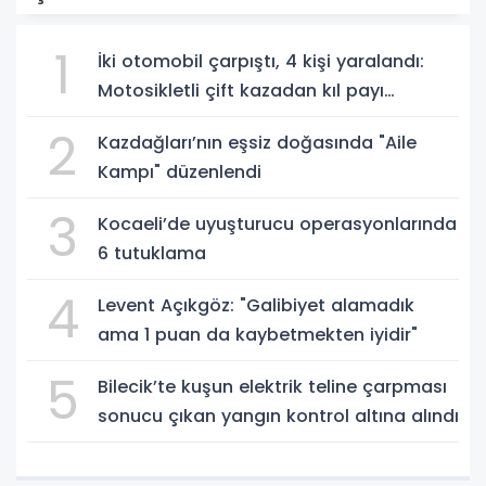
1
İki otomobil çarpıştı, 4 kişi yaralandı:
Motosikletli çift kazadan kıl payı
kurtuldu
2
Kazdağları’nın eşsiz doğasında "Aile
Kampı" düzenlendi
3
Kocaeli’de uyuşturucu operasyonlarında
6 tutuklama
4
Levent Açıkgöz: "Galibiyet alamadık
ama 1 puan da kaybetmekten iyidir"
5
Bilecik’te kuşun elektrik teline çarpması
sonucu çıkan yangın kontrol altına alındı