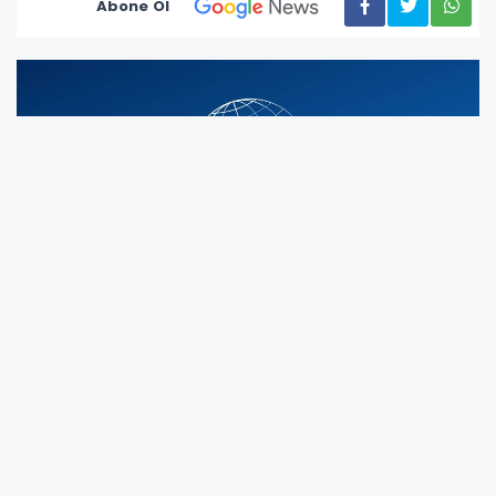
Abone Ol
‘Ekrem İmamoğlu Çıkar Amaçlı Suç Örgütü’
duruşmasının 64. oturumunda iddianamede
örgüt lideri olarak tanımlanan Ekrem
İmamoğlu savunması sırasında gerginlik çıktı.