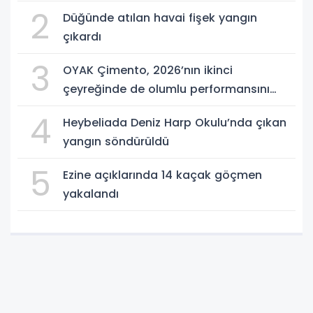
2
Düğünde atılan havai fişek yangın
çıkardı
3
OYAK Çimento, 2026’nın ikinci
çeyreğinde de olumlu performansını
sürdürdü
4
Heybeliada Deniz Harp Okulu’nda çıkan
yangın söndürüldü
5
Ezine açıklarında 14 kaçak göçmen
yakalandı