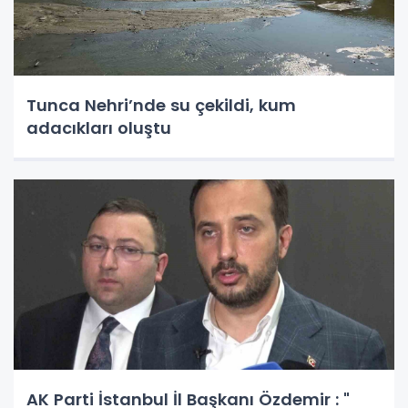
Tunca Nehri’nde su çekildi, kum
adacıkları oluştu
AK Parti İstanbul İl Başkanı Özdemir : "