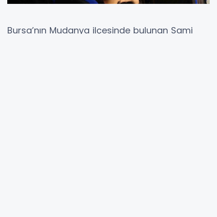
Bursa’nın Mudanya ilçesinde bulunan Sami
Evkuran Anadolu Lisesi’nde, yaz aylarının
yaklaşmasıyla birlikte deniz polisi ekiplerince
öğrencilere yönelik farkındalık semineri
düzenlendi.
Öğrencilerin yoğun ilgi gösterdiği seminerde,
denizlerde ve iç sularda meydana gelebilecek
boğulma vakalarına karşı alınması gereken
tedbirler detaylı şekilde anlatıldı. deniz polisi
ekipleri, boğulma tehlikesi yaşayan bir kişiye
yaklaşırken öncelikle kendi güvenliğinin
düşünülmesi gerektiğini belirterek, "Panik
yapmak hem boğulma tehlikesi yaşayan kişiyi