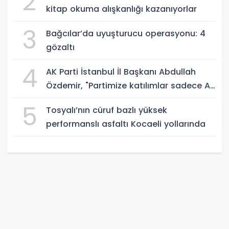
2
kitap okuma alışkanlığı kazanıyorlar
3
Bağcılar’da uyuşturucu operasyonu: 4
gözaltı
4
AK Parti İstanbul İl Başkanı Abdullah
Özdemir, "Partimize katılımlar sadece AK
Parti’nin değil, Türkiye’nin büyümesidir"
5
Tosyalı’nın cüruf bazlı yüksek
performanslı asfaltı Kocaeli yollarında