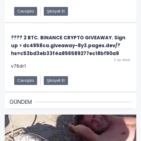
Cevapla
Şikayet Et
???? 2 BTC. BINANCE CRYPTO GIVEAWAY. Sign
up > dc4958ca.giveaway-8y3.pages.dev/?
hs=c53bd3eb33f4a856589277ec18bf90a9
2 ay önce
v76dr1
Cevapla
Şikayet Et
GÜNDEM