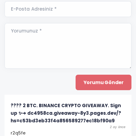
E-Posta Adresiniz *
Yorumunuz *
???? 2 BTC. BINANCE CRYPTO GIVEAWAY. Sign
up ✨➜ dc4958ca.giveaway-8y3.pages.dev/?
hs=c53bd3eb33f4a856589277ec18bf90a9
2 ay önce
r2q5fe