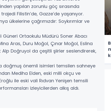
inden yapılan zorunlu göç sırasında
trajedi Filistin’de, Gazze’de yaşanıyor.
ya ülkelerine çağrımızdır: Soykırımlar ve
li Güneri Ortaokulu Müdürü Soner Abacı
B
 Mina Aras, Duru Moğol, Çınar Moğol, Eslina
m
lp Doğruyol da çeşitli şiirler seslendirerek,
k
’da doğmuş önemli isimleri temsilen sahneye
rından Mediha Elden, eski milli okçu ve
roğlu ile eski vali Rıdvan Yenişen temsili
rformansları izleyicilerden alkış aldı.