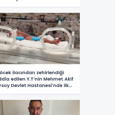
öcek ilacından zehirlendiği
ddia edilen Y.T’nin Mehmet Akif
rsoy Devlet Hastanesi’nde ilk
ünyaya gelen bebek olduğu
rtaya çıktı