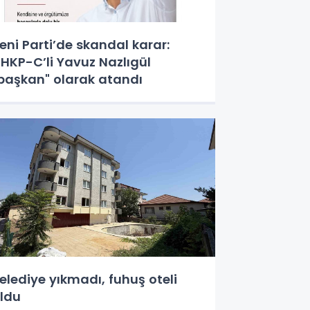
eni Parti’de skandal karar:
HKP-C’li Yavuz Nazlıgül
başkan" olarak atandı
elediye yıkmadı, fuhuş oteli
ldu