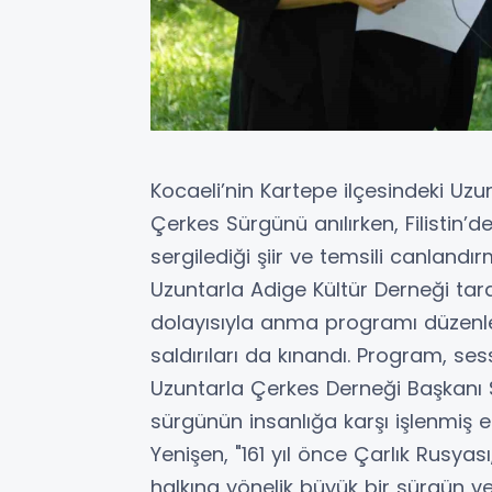
Kocaeli’nin Kartepe ilçesindeki U
Çerkes Sürgünü anılırken, Filistin’
sergilediği şiir ve temsili canlandır
Uzuntarla Adige Kültür Derneği tar
dolayısıyla anma programı düzenlendi.
saldırıları da kınandı. Program, se
Uzuntarla Çerkes Derneği Başkanı
sürgünün insanlığa karşı işlenmiş en
Yenişen, "161 yıl önce Çarlık Rusy
halkına yönelik büyük bir sürgün ve