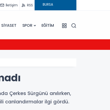
İletişim
RSS
SİYASET
SPOR
EĞİTİM
23:09
Ezine
madı
mda Çerkes Sürgünü anılırken,
ili canlandırmalar ilgi gördü.