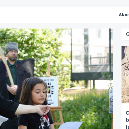
Abon
O
t
f