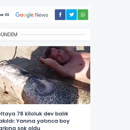
e Ol
GÜNDEM
ltaya 78 kiloluk dev balık
akıldı: Yanına yatınca boy
arkına şok oldu