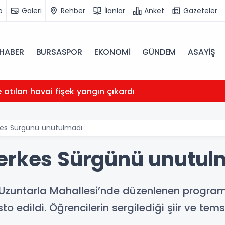
o
Galeri
Rehber
İlanlar
Anket
Gazeteler
HABER
BURSASPOR
EKONOMİ
GÜNDEM
ASAYİŞ
atılan havai fişek yangın çıkardı
kes Sürgünü unutulmadı
erkes Sürgünü unutul
i Uzuntarla Mahallesi’nde düzenlenen progra
to edildi. Öğrencilerin sergilediği şiir ve tems