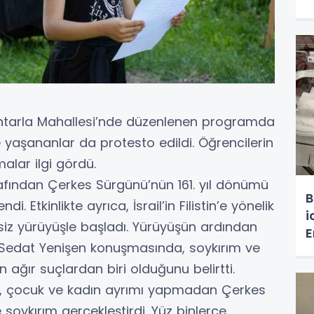
zuntarla Mahallesi’nde düzenlenen programda
de yaşananlar da protesto edildi. Öğrencilerin
malar ilgi gördü.
afından Çerkes Sürgünü’nün 161. yıl dönümü
B
 Etkinlikte ayrıca, İsrail’in Filistin’e yönelik
i
ssiz yürüyüşle başladı. Yürüyüşün ardından
E
 Sedat Yenişen konuşmasında, soykırım ve
d
o
 ağır suçlardan biri olduğunu belirtti.
ası, çocuk ve kadın ayrımı yapmadan Çerkes
 soykırım gerçekleştirdi. Yüz binlerce