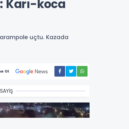
: Karı-koca
şarampole uçtu. Kazada
e Ol
SAYİŞ