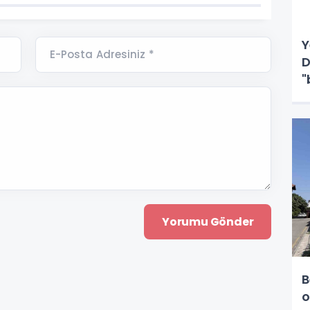
Y
E-Posta Adresiniz *
D
"
B
o