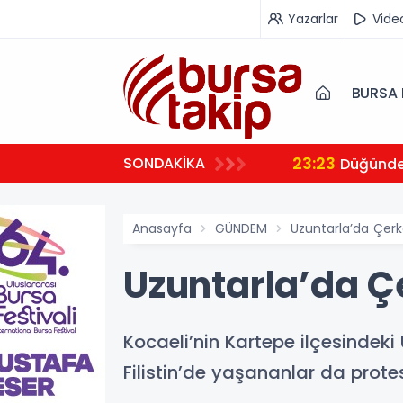
Yazarlar
Vide
BURSA 
23:23
SONDAKİKA
 ambulansıyla Ankara’ya sevk edildi
Düğünde 
Anasayfa
GÜNDEM
Uzuntarla’da Çer
Uzuntarla’da Ç
Kocaeli’nin Kartepe ilçesindek
Filistin’de yaşananlar da protes