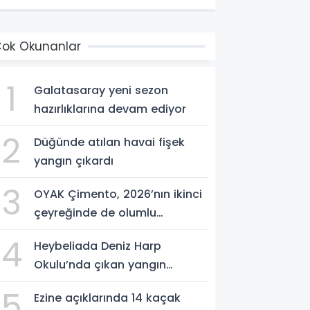
ok Okunanlar
1
Galatasaray yeni sezon
hazırlıklarına devam ediyor
2
Düğünde atılan havai fişek
yangın çıkardı
3
OYAK Çimento, 2026’nın ikinci
çeyreğinde de olumlu
performansını sürdürdü
4
Heybeliada Deniz Harp
Okulu’nda çıkan yangın
söndürüldü
5
Ezine açıklarında 14 kaçak