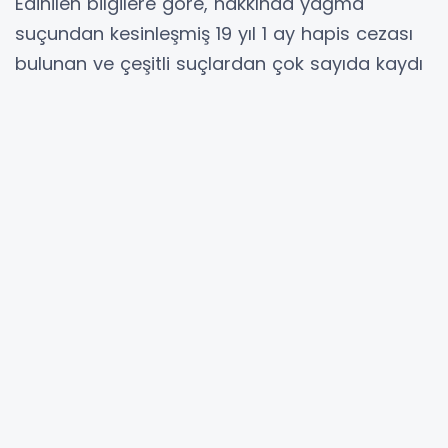
Edinilen bilgilere göre, hakkında yağma
suçundan kesinleşmiş 19 yıl 1 ay hapis cezası
bulunan ve çeşitli suçlardan çok sayıda kaydı
olduğu öğrenilen Ö.Ç., tutuklu bulunduğu
Tekirdağ Ceza İnfaz Kurumu’ndan yaklaşık bir
hafta önce firar etti. Firari hükümlünün Muratlı
ilçesi Muradiye Mahallesi’ndeki ikametine
geldiği bilgisine ulaşan İlçe Emniyet Müdürlüğü
Suç Önleme Büro Amirliği devriye ekipleri,
adrese operasyon düzenledi. Evinin camından
kaçmak isteyen Ö.Ç., polis ekipleri tarafından
kıskıvrak yakalandı. Emniyetteki işlemlerinin
ardından firari hükümlü, yeniden Tekirdağ
Ceza İnfaz Kurumu’na teslim edildi.