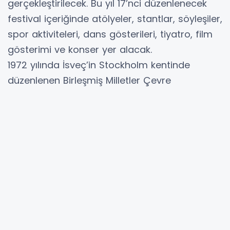
gerçekleştirilecek. Bu yıl 17’nci düzenlenecek
festival içeriğinde atölyeler, stantlar, söyleşiler,
spor aktiviteleri, dans gösterileri, tiyatro, film
gösterimi ve konser yer alacak.
1972 yılında İsveç’in Stockholm kentinde
düzenlenen Birleşmiş Milletler Çevre
Konferansı’ndan bu yana 5 Haziran tüm
dünyada "Çevre Günü" olarak kutlanıyor.
Ataşehir Belediyesi de bu kapsamda her yıl
Çevre Günü’nün bulunduğu hafta içerisinde
çevre festivali düzenliyor.
Ataşehir Belediyesi İklim Değişikliği ve Sıfır Atık
Müdürlüğü tarafından bu yıl için hazırlanan
Festival, 6 - 7 Haziran tarihlerinde Atatürk
Mahallesi Amfili Park’ta gerçekleşecek. Festival