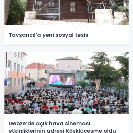
Tavşancıl’a yeni sosyal tesis
Gebze’de açık hava sineması
etkinliklerinin adresi Köşklüçeşme oldu