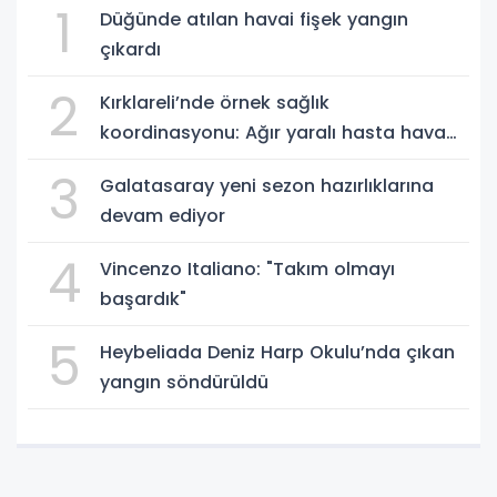
1
Düğünde atılan havai fişek yangın
çıkardı
2
Kırklareli’nde örnek sağlık
koordinasyonu: Ağır yaralı hasta hava
ambulansıyla Ankara’ya sevk edildi
3
Galatasaray yeni sezon hazırlıklarına
devam ediyor
4
Vincenzo Italiano: "Takım olmayı
başardık"
5
Heybeliada Deniz Harp Okulu’nda çıkan
yangın söndürüldü