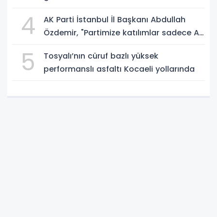
4
AK Parti İstanbul İl Başkanı Abdullah
Özdemir, "Partimize katılımlar sadece AK
Parti’nin değil, Türkiye’nin büyümesidir"
5
Tosyalı’nın cüruf bazlı yüksek
performanslı asfaltı Kocaeli yollarında