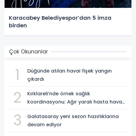
Karacabey Belediyespor’dan 5 imza
birden
Çok Okunanlar
1
Düğünde atılan havai fişek yangın
çıkardı
2
Kırklareli’nde örnek sağlık
koordinasyonu: Ağır yaralı hasta hava
ambulansıyla Ankara’ya sevk edildi
3
Galatasaray yeni sezon hazırlıklarına
devam ediyor