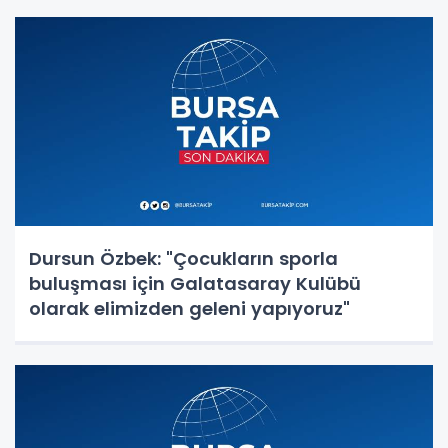
Dursun Özbek: "Çocukların sporla
buluşması için Galatasaray Kulübü
olarak elimizden geleni yapıyoruz"