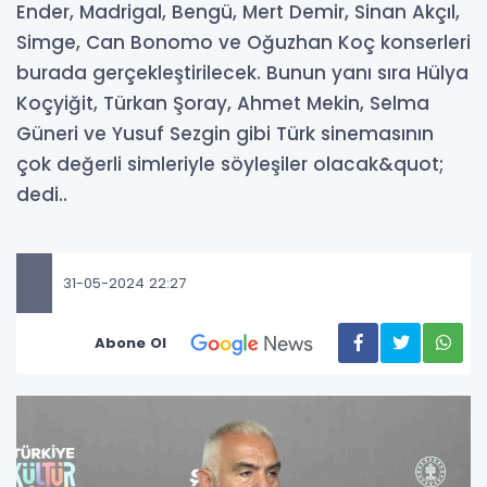
Ender, Madrigal, Bengü, Mert Demir, Sinan Akçıl,
Simge, Can Bonomo ve Oğuzhan Koç konserleri
burada gerçekleştirilecek. Bunun yanı sıra Hülya
Koçyiğit, Türkan Şoray, Ahmet Mekin, Selma
Güneri ve Yusuf Sezgin gibi Türk sinemasının
çok değerli simleriyle söyleşiler olacak&quot;
dedi..
31-05-2024 22:27
Abone Ol