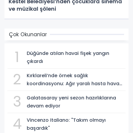
Kestel Belediyesi’nden çocuklara sinema
ve müzikal şöleni
Çok Okunanlar
1
Düğünde atılan havai fişek yangın
çıkardı
2
Kırklareli’nde örnek sağlık
koordinasyonu: Ağır yaralı hasta hava
ambulansıyla Ankara’ya sevk edildi
3
Galatasaray yeni sezon hazırlıklarına
devam ediyor
4
Vincenzo Italiano: "Takım olmayı
başardık"