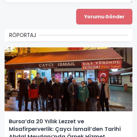
RÖPORTAJ
Bursa’da 20 Yıllık Lezzet ve
Misafirperverlik: Çaycı İsmail’den Tarihi
Abdal Meydanı’nda Örnek Hizmet