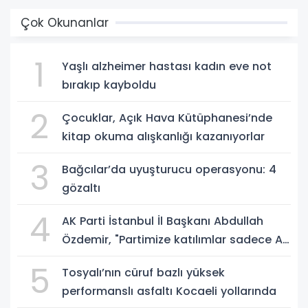
Çok Okunanlar
1
Yaşlı alzheimer hastası kadın eve not
bırakıp kayboldu
2
Çocuklar, Açık Hava Kütüphanesi’nde
kitap okuma alışkanlığı kazanıyorlar
3
Bağcılar’da uyuşturucu operasyonu: 4
gözaltı
4
AK Parti İstanbul İl Başkanı Abdullah
Özdemir, "Partimize katılımlar sadece AK
Parti’nin değil, Türkiye’nin büyümesidir"
5
Tosyalı’nın cüruf bazlı yüksek
performanslı asfaltı Kocaeli yollarında