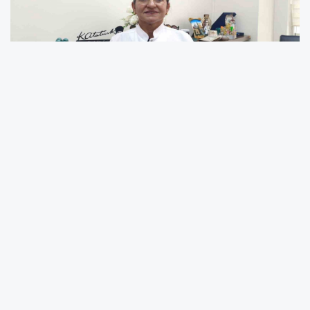
Özellikle 40 derecenin üzerine çıkan
sıcaklıklarla beraber, vücut ısısını 36-37
derece arası fizyolojik değerlerde tutmak için
bazı mekanizmaların devreye girdiğini dile
getiren Prof. Dr. Ağca, "Temel olarak iki yolla
biz aslında vücut ısımızı dengede tutmaya
çalışıyoruz. Bunlardan biri terleme ile yani cilt
yoluyla. İkincisi de solunum sıklığını arttırarak
akciğerden sıvıyı buharlaştırarak vücut ısımızı