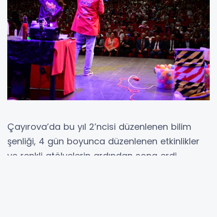
Çayırova’da bu yıl 2’ncisi düzenlenen bilim
şenliği, 4 gün boyunca düzenlenen etkinlikler
ve renkli atölyelerin ardından sona erdi.
Çayırova Belediyesi’nin, Prof. Dr. Necmettin
Erbakan Kültür Merkezi’nde düzenlediği
organizasyon; renkli atölyeleri, VR oyunları,
teknolojik gözlemleri, spor stantları, deney