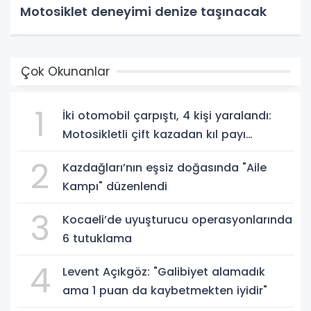
Motosiklet deneyimi denize taşınacak
Çok Okunanlar
1
İki otomobil çarpıştı, 4 kişi yaralandı:
Motosikletli çift kazadan kıl payı
kurtuldu
2
Kazdağları’nın eşsiz doğasında "Aile
Kampı" düzenlendi
3
Kocaeli’de uyuşturucu operasyonlarında
6 tutuklama
4
Levent Açıkgöz: "Galibiyet alamadık
ama 1 puan da kaybetmekten iyidir"